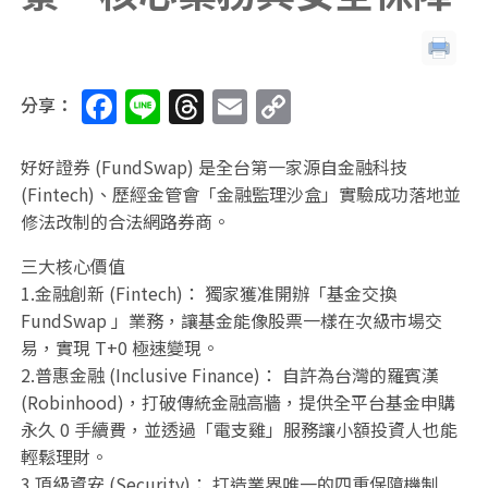
F
Li
T
E
C
分享：
a
n
h
m
o
c
e
re
ai
p
好好證券 (FundSwap) 是全台第一家源自金融科技
(Fintech)、歷經金管會「金融監理沙盒」實驗成功落地並
e
a
l
y
修法改制的合法網路券商。
b
d
Li
三大核心價值
o
s
n
1.金融創新 (Fintech)： 獨家獲准開辦「基金交換
o
k
FundSwap 」業務，讓基金能像股票一樣在次級市場交
k
易，實現 T+0 極速變現。
2.普惠金融 (Inclusive Finance)： 自許為台灣的羅賓漢
(Robinhood)，打破傳統金融高牆，提供全平台基金申購
永久 0 手續費，並透過「電支雞」服務讓小額投資人也能
輕鬆理財。
3.頂級資安 (Security)： 打造業界唯一的四重保障機制