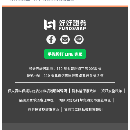
手機撥打 LINE 客服
證券商許可執照：110 年金管證總字第 0038 號
營業地址：110 臺北市信義區信義路五段 5 號 2 樓
個人資料保護法應告知事項說明與聲明
隱私權保護政策
資訊安全政策
金融消費爭議處理專區
防制洗錢及打擊資助恐怖主義專區
證券投資反詐騙專區
資料共享隱私權政策聲明