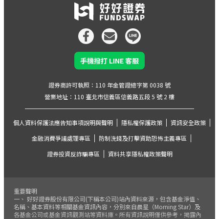
手機撥打 LINE 客服
證券商許可執照：110 年金管證總字第 0038 號
營業地址：110 臺北市信義區信義路五段 5 號 2 樓
個人資料保護法應告知事項說明與聲明
隱私權保護政策
資訊安全政策
金融消費爭議處理專區
防制洗錢及打擊資助恐怖主義專區
證券投資反詐騙專區
資料共享隱私權政策聲明
重要聲明
一、 好好證券股份有限公司(下稱本公司)站內資料來源，包含基金淨值、
名稱、基本資料等相關基金資訊內容，分別來自晨星（Morning Star）及
各基金公司或基金資訊觀測站等資料庫。所有資訊說明僅供參考，揭露內