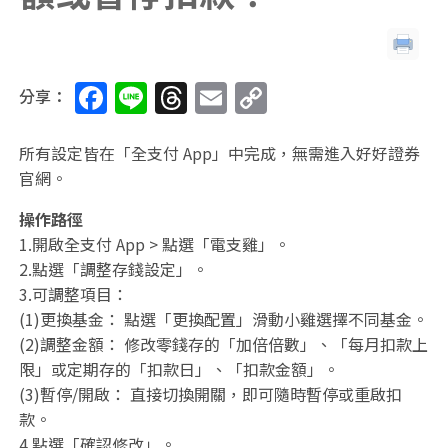
F
Li
T
E
C
分享：
a
n
h
m
o
c
e
re
ai
p
所有設定皆在「全支付 App」中完成，無需進入好好證券
官網。
e
a
l
y
b
d
Li
操作路徑
1.開啟全支付 App > 點選「電支雞」。
o
s
n
2.點選「調整存錢設定」。
o
k
3.可調整項目：
k
(1)更換基金： 點選「更換配置」滑動小雞選擇不同基金。
(2)調整金額： 修改零錢存的「加倍倍數」、「每月扣款上
限」或定期存的「扣款日」、「扣款金額」。
(3)暫停/開啟： 直接切換開關，即可隨時暫停或重啟扣
款。
4.點選「確認修改」。