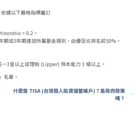
會」依據以下嚴格指標審訂
ratio > 0.2。
atio，3年期或5年期達該所屬基金類別，由優至劣排名前50%。
一3星以上或理柏 (Lipper) 保本能力 3 級以上。
金」名單。
什麼是 TISA (台灣個人投資儲蓄帳戶)？是政府政策
嗎？