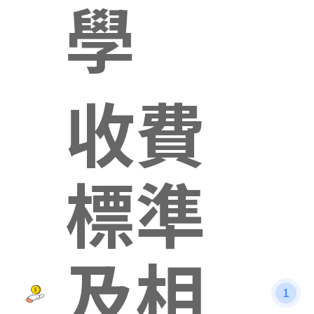
學
收費
標準
及相
1