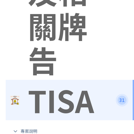
關牌
告
TISA
31
專案說明