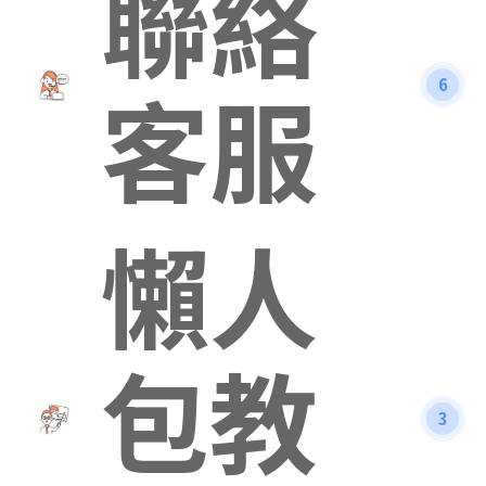
聯絡
客服
6
懶人
包教
3