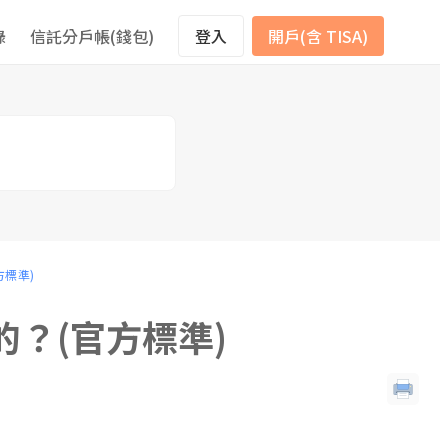
錄
信託分戶帳(錢包)
登入
開戶(含 TISA)
方標準)
的？(官方標準)