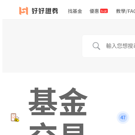
找基金
優惠
教學/FA
hot
基金
交易
47