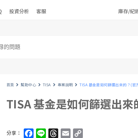
Q
投資分析
客服
庫存/紀
首頁
幫助中心
TISA
專案說明
TISA 基金是如何篩選出來的？(官
TISA 基金是如何篩選出來
F
Li
T
E
C
分享：