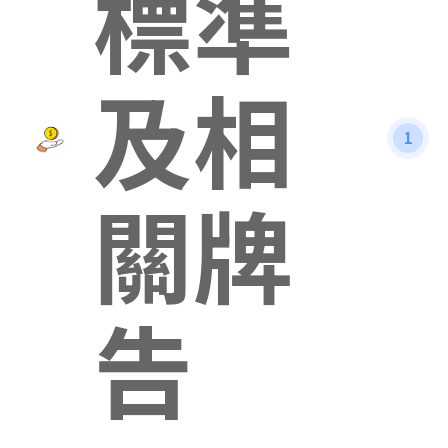
標準
及相
1
關牌
告