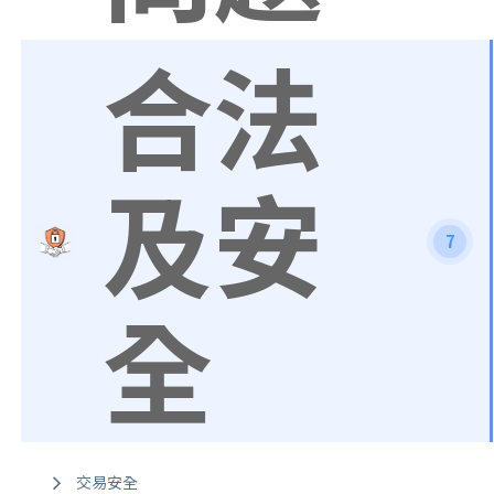
合法
及安
7
全
交易安全