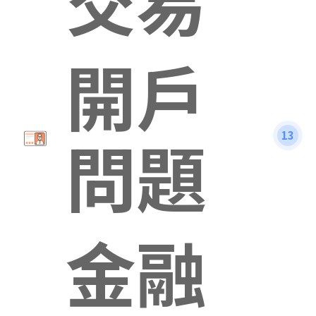
開戶
問題
13
金融