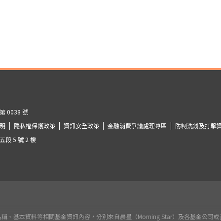
0038 號
明
隱私權保護政策
資訊安全政策
金融消費爭議處理專區
防制洗錢及打擊
 5 號 2 樓
稱、基本資料等相關基金資訊內容，分別來自晨星（Morning Star）及各基金