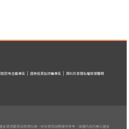
資助恐怖主義專區
證券投資反詐騙專區
資料共享隱私權政策聲明
公司或基金資訊觀測站等資料庫。所有資訊說明僅供參考，揭露內容仍應以基金