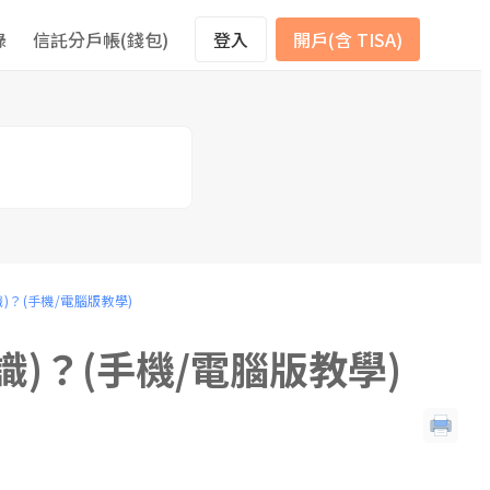
錄
信託分戶帳(錢包)
登入
開戶(含 TISA)
)？(手機/電腦版教學)
識)？(手機/電腦版教學)