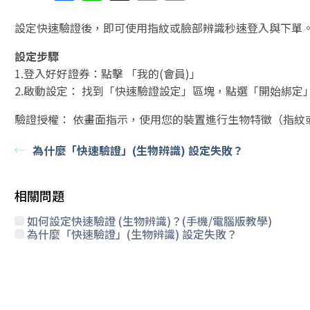
a
n
h
m
o
c
e
re
ai
p
設定快速驗證後，即可使用指紋或臉部辨識秒速登入與下單
e
a
l
y
設定步驟
b
d
Li
1.登入好好證券：點擊 「我的(會員)」
2.啟動設定： 找到「快速驗證設定」區塊，點選「開始綁定
o
s
n
o
k
驗證授權： 依畫面指示，使用您的裝置進行生物特徵（指紋或 
k
為什麼「快速驗證」(生物辨識) 設定失敗？
相關問題
如何設定快速驗證 (生物辨識)？(手機/電腦版教學)
為什麼「快速驗證」(生物辨識) 設定失敗？