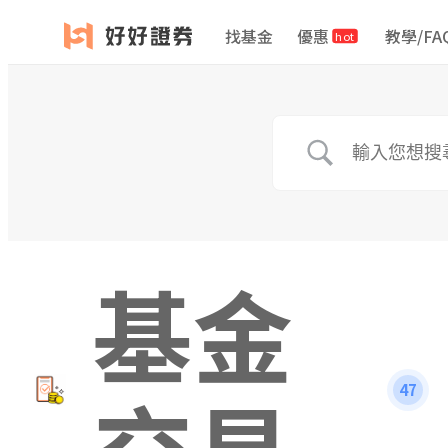
找基金
優惠
教學/FA
hot
基金
交易
47