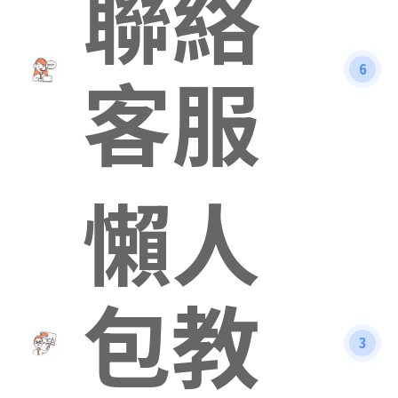
聯絡
客服
6
懶人
包教
3