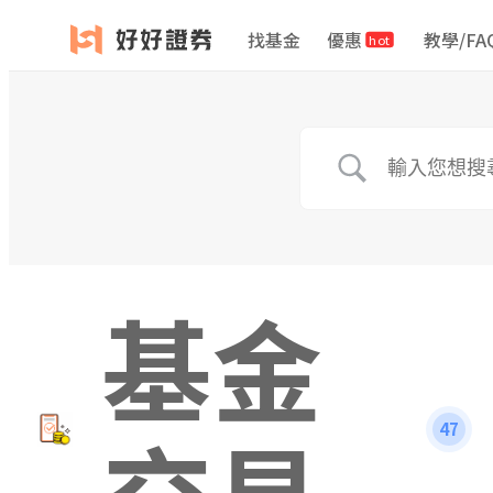
找基金
優惠
教學/FA
hot
基金
交易
47