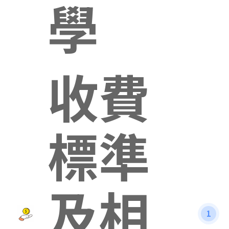
學
收費
標準
及相
1