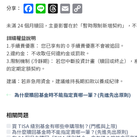
F
Li
T
E
C
分享：
a
n
h
m
o
c
e
re
ai
p
未滿 24 個月贖回，主要影響在於「暫時限制新增契約」，
e
a
l
y
詳細權益說明
b
d
Li
1.手續費優惠： 您已享有的 0 手續費優惠不會被追回。
2.違約金： 不收取任何違約金或罰款。
o
s
n
3.限制機制 (冷靜期)： 若您中斷投資計畫（贖回或終止）
o
k
的定期定額契約。
k
建議：若非急用資金，建議維持長期扣款以養成紀律。
為什麼贖回基金時不能指定賣哪一筆？(先進先出原則)
相關問題
買 TISA 級別基金有哪些申購限制？(門檻與上限)
為什麼贖回基金時不能指定賣哪一筆？(先進先出原則)