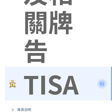
關牌
告
TISA
31
專案說明