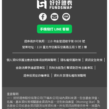
手機撥打 LINE 客服
證券商許可執照：110 年金管證總字第 0038 號
營業地址：110 臺北市信義區信義路五段 5 號 2 樓
個人資料保護法應告知事項說明與聲明
隱私權保護政策
資訊安全政策
金融消費爭議處理專區
防制洗錢及打擊資助恐怖主義專區
證券投資反詐騙專區
資料共享隱私權政策聲明
重要聲明
一、 好好證券股份有限公司(下稱本公司)站內資料來源，包含基金淨值、
名稱、基本資料等相關基金資訊內容，分別來自晨星（Morning Star）及
各基金公司或基金資訊觀測站等資料庫。所有資訊說明僅供參考，揭露內