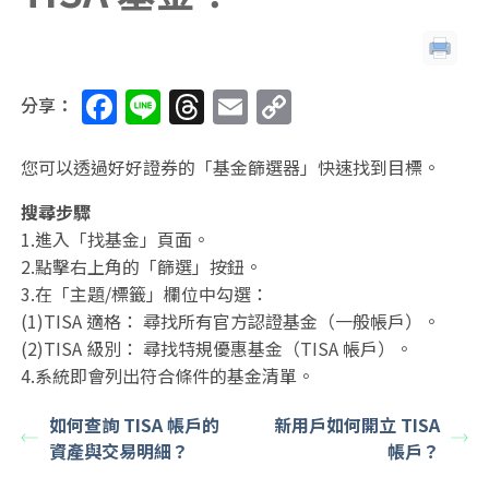
F
Li
T
E
C
分享：
a
n
h
m
o
c
e
re
ai
p
您可以透過好好證券的「基金篩選器」快速找到目標。
e
a
l
y
搜尋步驟
b
d
Li
1.進入「找基金」頁面。
2.點擊右上角的「篩選」按鈕。
o
s
n
3.在「主題/標籤」欄位中勾選：
o
k
(1)TISA 適格： 尋找所有官方認證基金（一般帳戶）。
k
(2)TISA 級別： 尋找特規優惠基金（TISA 帳戶）。
4.系統即會列出符合條件的基金清單。
如何查詢 TISA 帳戶的
新用戶如何開立 TISA
資產與交易明細？
帳戶？