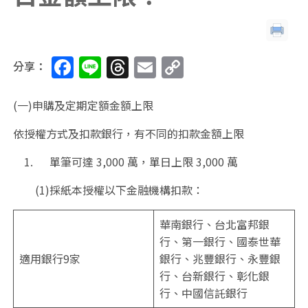
F
Li
T
E
C
分享：
a
n
h
m
o
c
e
re
ai
p
(一)申購及定期定額金額上限
e
a
l
y
依授權方式及扣款銀行，有不同的扣款金額上限
b
d
Li
1. 單筆可達 3,000 萬，單日上限 3,000 萬
o
s
n
(1)採紙本授權以下金融機構扣款：
o
k
k
華南銀行、台北富邦銀
行、第一銀行、國泰世華
適用銀行9家
銀行、兆豐銀行、永豐銀
行、台新銀行、彰化銀
行、中國信託銀行