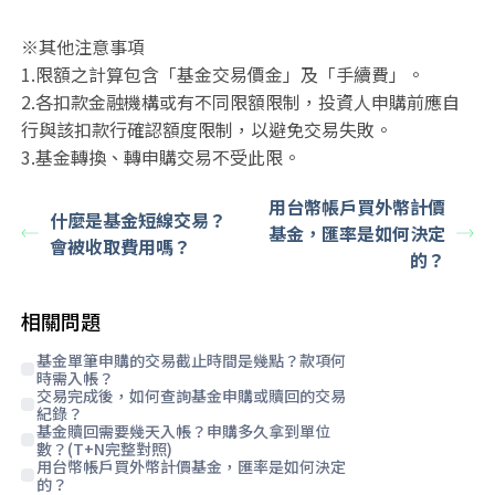
※其他注意事項
1.限額之計算包含「基金交易價金」及「手續費」。
2.各扣款金融機構或有不同限額限制，投資人申購前應自
行與該扣款行確認額度限制，以避免交易失敗。
3.基金轉換、轉申購交易不受此限。
用台幣帳戶買外幣計價
什麼是基金短線交易？
基金，匯率是如何決定
會被收取費用嗎？
的？
相關問題
基金單筆申購的交易截止時間是幾點？款項何
時需入帳？
交易完成後，如何查詢基金申購或贖回的交易
紀錄？
基金贖回需要幾天入帳？申購多久拿到單位
數？(T+N完整對照)
用台幣帳戶買外幣計價基金，匯率是如何決定
的？