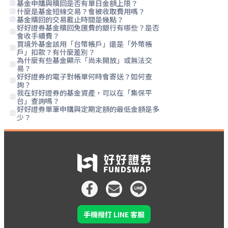
基金申購與贖回是否有單日金額上限？
什麼是基金短線交易？會被收取費用嗎？
基金贖回的交易截止時間是幾點？
好好證券基金贖回免匯費的銀行有哪些？是否
會收手續費？
買境外基金該用「台幣帳戶」還是「外幣帳
戶」扣款？有什麼差別？
為什麼有些基金顯示「尚未開放」或無法交
易？
好好證券的電子對帳單何時會寄送？如何查
詢？
我在好好證券的基金資產，可以在「集保平
台」查詢嗎？
好好證券單筆申購與定期定額的最低金額是多
少？
手機撥打 LINE 客服