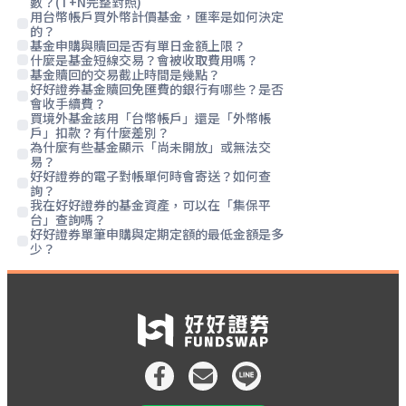
數？(T+N完整對照)
用台幣帳戶買外幣計價基金，匯率是如何決定
的？
基金申購與贖回是否有單日金額上限？
什麼是基金短線交易？會被收取費用嗎？
基金贖回的交易截止時間是幾點？
好好證券基金贖回免匯費的銀行有哪些？是否
會收手續費？
買境外基金該用「台幣帳戶」還是「外幣帳
戶」扣款？有什麼差別？
為什麼有些基金顯示「尚未開放」或無法交
易？
好好證券的電子對帳單何時會寄送？如何查
詢？
我在好好證券的基金資產，可以在「集保平
台」查詢嗎？
好好證券單筆申購與定期定額的最低金額是多
少？