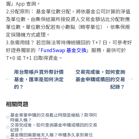
握」App 查詢。
2.分配原則： 基金單位數分配，將依基金公司計算的淨值
及單位數，由集保結算所按投資人交易金額佔比分配對應
單位數。單位數分配若有小數點（畸零單位），依集保規
定採隨機方式處理。
3.急需用錢？ 若您無法等待傳統贖回的 T+7 日，可參考好
好證券獨家的「
FundSwap 基金交換
」服務，最快可於
T+0 或 T+1 日取得資金。
用台幣帳戶買外幣計價
交易完成後，如何查詢
基金，匯率是如何決定
基金申購或贖回的交易
的？
紀錄？
相關問題
基金單筆申購的交易截止時間是幾點？款項何
時需入帳？
交易完成後，如何查詢基金申購或贖回的交易
紀錄？
基金贖回需要幾天入帳？申購多久拿到單位