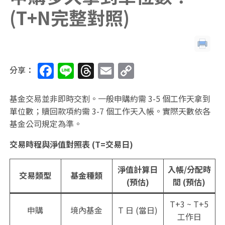
(T+N完整對照)
F
Li
T
E
C
分享：
a
n
h
m
o
c
e
re
ai
p
基金交易並非即時交割。一般申購約需 3-5 個工作天拿到
單位數；贖回款項約需 3-7 個工作天入帳。實際天數依各
e
a
l
y
基金公司規定為準。
b
d
Li
交易時程與淨值對照表 (T=交易日)
o
s
n
o
k
淨值計算日
入帳/分配時
交易類型
基金種類
k
(預估)
間 (預估)
T+3 ~ T+5
申購
境內基金
T 日 (當日)
工作日