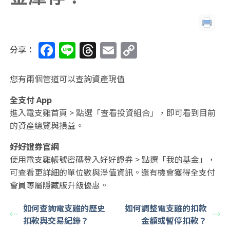
F
Li
T
E
C
分享：
a
n
h
m
o
c
e
re
ai
p
您有兩個管道可以查詢資產現值
e
a
l
y
全支付 App
b
d
Li
進入電支雞首頁 > 點選「查看投資組合」，即可看到目前
的資產總覽與損益。
o
s
n
o
k
好好證券官網
使用電支雞帳號密碼登入好好證券 > 點選「我的基金」，
k
可查看更詳細的單位數與淨值資訊。還有機會獲得全支付
會員專屬隱藏版升級優惠。
如何查詢電支雞的歷史
如何調整電支雞的扣款
扣款與交易紀錄？
金額或暫停扣款？