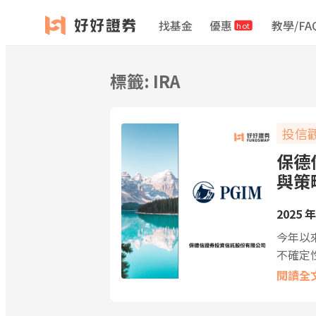
跳
找基金
優惠
教學/FA
hot
至
主
要
標籤:
IRA
內
容
投信
保德
與策
2025 年
今年以
不確定
閱讀全