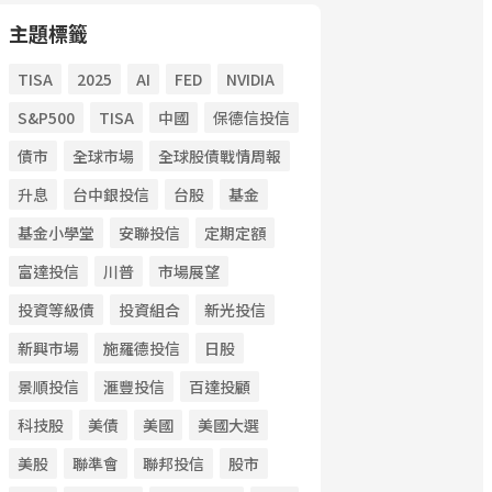
主題標籤
TISA
2025
AI
FED
NVIDIA
S&P500
TISA
中國
保德信投信
債市
全球市場
全球股債戰情周報
升息
台中銀投信
台股
基金
基金小學堂
安聯投信
定期定額
富達投信
川普
市場展望
投資等級債
投資組合
新光投信
新興市場
施羅德投信
日股
景順投信
滙豐投信
百達投顧
科技股
美債
美國
美國大選
美股
聯準會
聯邦投信
股市