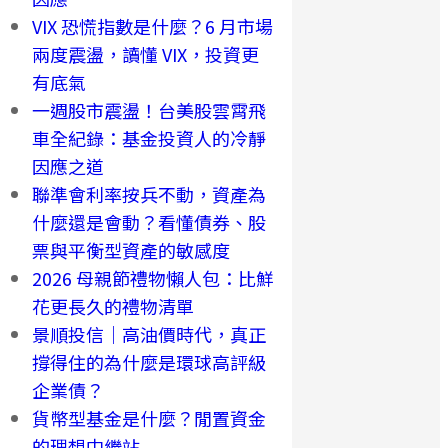
VIX 恐慌指數是什麼？6 月市場
兩度震盪，讀懂 VIX，投資更
有底氣
一週股市震盪！台美股雲霄飛
車全紀錄：基金投資人的冷靜
因應之道
聯準會利率按兵不動，資產為
什麼還是會動？看懂債券、股
票與平衡型資產的敏感度
2026 母親節禮物懶人包：比鮮
花更長久的禮物清單
景順投信｜高油價時代，真正
撐得住的為什麼是環球高評級
企業債？
貨幣型基金是什麼？閒置資金
的理想中繼站