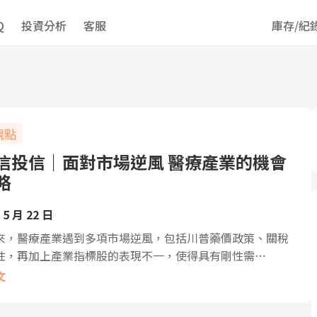
Q
投資分析
客服
庫存/紀
觀點
信投信｜面對市場逆風 醫療產業的機會
略
 5 月 22 日
來，醫療產業遇到多項市場逆風，包括川普藥價政策、關稅
性，再加上產業指標股的表現不一，使得具有剛性需…
文