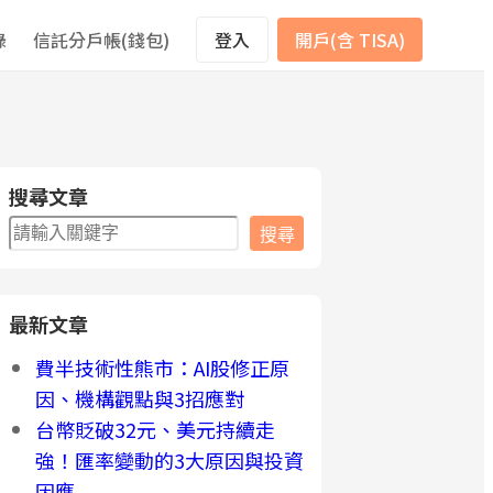
錄
信託分戶帳(錢包)
登入
開戶(含 TISA)
搜尋文章
搜
搜尋
尋
最新文章
費半技術性熊市：AI股修正原
因、機構觀點與3招應對
台幣貶破32元、美元持續走
強！匯率變動的3大原因與投資
因應