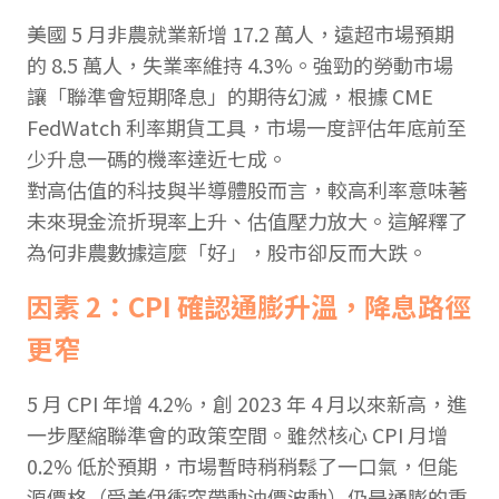
美國 5 月非農就業新增 17.2 萬人，遠超市場預期
的 8.5 萬人，失業率維持 4.3%。強勁的勞動市場
讓「聯準會短期降息」的期待幻滅，根據 CME
FedWatch 利率期貨工具，市場一度評估年底前至
少升息一碼的機率達近七成。
對高估值的科技與半導體股而言，較高利率意味著
未來現金流折現率上升、估值壓力放大。這解釋了
為何非農數據這麼「好」，股市卻反而大跌。
因素 2：CPI 確認通膨升溫，降息路徑
更窄
5 月 CPI 年增 4.2%，創 2023 年 4 月以來新高，進
一步壓縮聯準會的政策空間。雖然核心 CPI 月增
0.2% 低於預期，市場暫時稍稍鬆了一口氣，但能
源價格（受美伊衝突帶動油價波動）仍是通膨的重