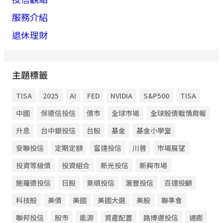
服務介紹
退休理財
主題標籤
TISA
2025
AI
FED
NVIDIA
S&P500
TISA
中國
保德信投信
債市
全球市場
全球股債戰情周報
升息
台中銀投信
台股
基金
基金小學堂
安聯投信
定期定額
富達投信
川普
市場展望
投資等級債
投資組合
新光投信
新興市場
施羅德投信
日股
景順投信
滙豐投信
百達投顧
科技股
美債
美國
美國大選
美股
聯準會
聯邦投信
股市
能源
資產配置
路博邁投信
通膨