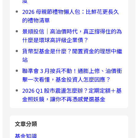
度
2026 母親節禮物懶人包：比鮮花更長久
的禮物清單
景順投信｜高油價時代，真正撐得住的為
什麼是環球高評級企業債？
貨幣型基金是什麼？閒置資金的理想中繼
站
聯準會 3 月按兵不動！通膨上修、油價衝
擊一次看懂，基金投資人怎麼因應？
2026 Q1 股市震盪怎麼辦？定期定額＋基
金照妖鏡，讓你不再憑感覺選基金
文章分類
基金知識