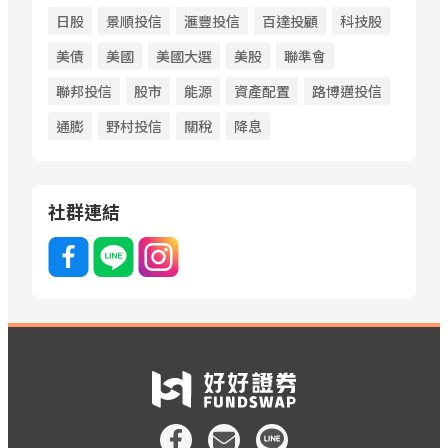
日股
景順投信
滙豐投信
百達投顧
科技股
美債
美國
美國大選
美股
聯準會
聯邦投信
股市
能源
資產配置
路博邁投信
通膨
野村投信
關稅
降息
社群連結