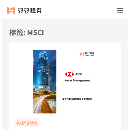
跳
至
主
要
標籤:
MSCI
內
容
投信觀點