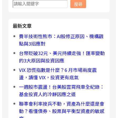
搜
搜尋
尋
最新文章
費半技術性熊市：AI股修正原因、機構觀
點與3招應對
台幣貶破32元、美元持續走強！匯率變動
的3大原因與投資因應
VIX 恐慌指數是什麼？6 月市場兩度震
盪，讀懂 VIX，投資更有底氣
一週股市震盪！台美股雲霄飛車全紀錄：
基金投資人的冷靜因應之道
聯準會利率按兵不動，資產為什麼還是會
動？看懂債券、股票與平衡型資產的敏感