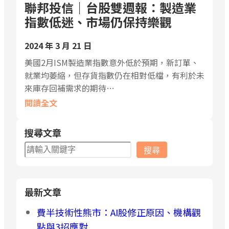
聯邦投信｜台股雙週報：製造業
指數低迷、市場仍保持樂觀
2024 年 3 月 21 日
美國2月ISM製造業指數意外低於預期，新訂單、
就業均萎縮，但存貨指數仍在相對低檔，有利於未
來庫存回補需求的期待…
閱讀全文
搜尋文章
搜
搜尋
尋
最新文章
費半技術性熊市：AI股修正原因、機構觀
點與3招應對