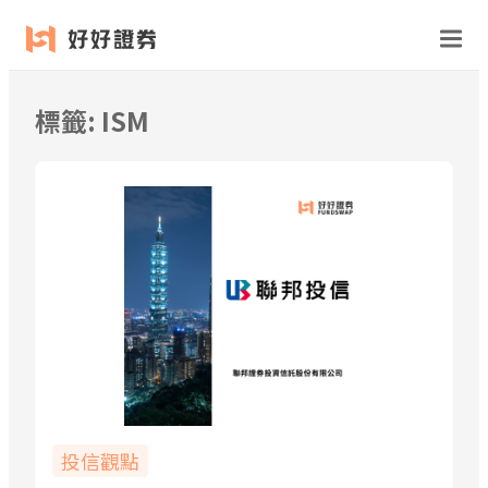
跳
至
主
要
標籤:
ISM
內
容
投信觀點