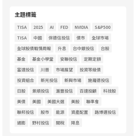
主題標籤
TISA
2025
AI
FED
NVIDIA
S&P500
TISA
中國
保德信投信
債市
全球市場
全球股債戰情周報
升息
台中銀投信
台股
基金
基金小學堂
安聯投信
定期定額
富達投信
川普
市場展望
投資等級債
投資組合
新光投信
新興市場
施羅德投信
日股
景順投信
滙豐投信
百達投顧
科技股
美債
美國
美國大選
美股
聯準會
聯邦投信
股市
能源
資產配置
路博邁投信
通膨
野村投信
關稅
降息