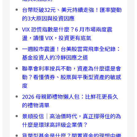
台幣貶破32元、美元持續走強！匯率變動
的3大原因與投資因應
VIX 恐慌指數是什麼？6 月市場兩度震
盪，讀懂 VIX，投資更有底氣
一週股市震盪！台美股雲霄飛車全紀錄：
基金投資人的冷靜因應之道
聯準會利率按兵不動，資產為什麼還是會
動？看懂債券、股票與平衡型資產的敏感
度
2026 母親節禮物懶人包：比鮮花更長久
的禮物清單
景順投信｜高油價時代，真正撐得住的為
什麼是環球高評級企業債？
貨幣型基金是什麼？閒置資金的理想中繼