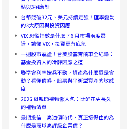
點與3招應對
台幣貶破32元、美元持續走強！匯率變動
的3大原因與投資因應
VIX 恐慌指數是什麼？6 月市場兩度震
盪，讀懂 VIX，投資更有底氣
一週股市震盪！台美股雲霄飛車全紀錄：
基金投資人的冷靜因應之道
聯準會利率按兵不動，資產為什麼還是會
動？看懂債券、股票與平衡型資產的敏感
度
2026 母親節禮物懶人包：比鮮花更長久
的禮物清單
景順投信｜高油價時代，真正撐得住的為
什麼是環球高評級企業債？