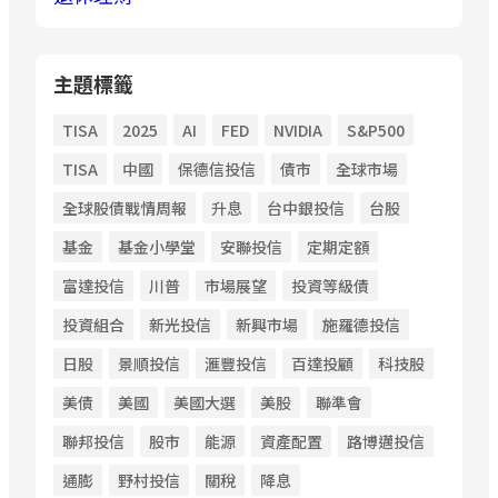
主題標籤
TISA
2025
AI
FED
NVIDIA
S&P500
TISA
中國
保德信投信
債市
全球市場
全球股債戰情周報
升息
台中銀投信
台股
基金
基金小學堂
安聯投信
定期定額
富達投信
川普
市場展望
投資等級債
投資組合
新光投信
新興市場
施羅德投信
日股
景順投信
滙豐投信
百達投顧
科技股
美債
美國
美國大選
美股
聯準會
聯邦投信
股市
能源
資產配置
路博邁投信
通膨
野村投信
關稅
降息