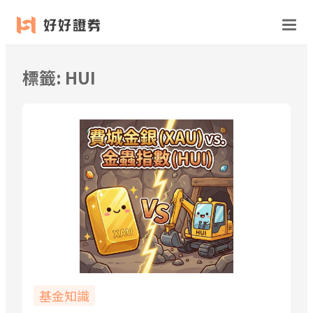
跳
至
主
要
標籤:
HUI
內
容
基金知識