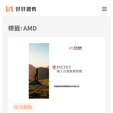
跳
至
主
要
標籤:
AMD
內
容
投信觀點