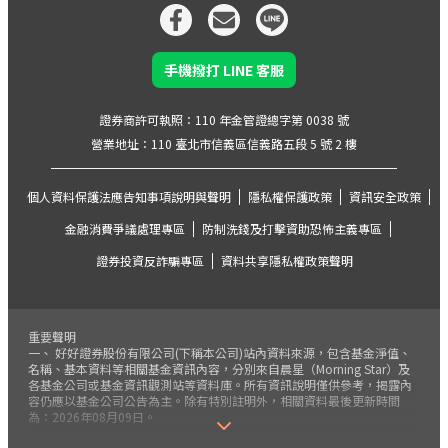
手機撥打 LINE 客服
證券商許可執照：110 年金管證總字第 0038 號
營業地址：110 臺北市信義區信義路五段 5 號 2 樓
個人資料保護法應告知事項說明與聲明
隱私權保護政策
資訊安全政策
金融消費爭議處理專區
防制洗錢及打擊資助恐怖主義專區
證券投資反詐騙專區
資料共享隱私權政策聲明
重要聲明
一、 好好證券股份有限公司(下稱本公司)站內資料來源，包含基金淨值、
名稱、基本資料等相關基金資訊內容，分別來自晨星（Morning Star）及
各基金公司或基金資訊觀測站等資料庫。所有資訊說明僅供參考，揭露內
容仍應以基金公司公告為主。除有特別註明外，相關資料最後更新時間
為：2026年08月09日。
二、 本公司保留開戶審核通過與否及是否接受客戶下單指示之權利。本公