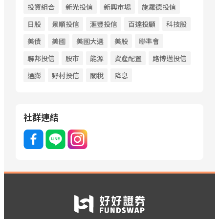
投資組合
新光投信
新興市場
施羅德投信
日股
景順投信
滙豐投信
百達投顧
科技股
美債
美國
美國大選
美股
聯準會
聯邦投信
股市
能源
資產配置
路博邁投信
通膨
野村投信
關稅
降息
社群連結