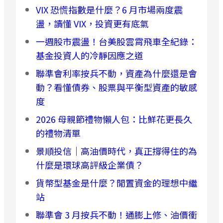
VIX 恐慌指數是什麼？6 月市場兩度震
盪，讀懂 VIX，投資更有底氣
一週股市震盪！台美股雲霄飛車全紀錄：
基金投資人的冷靜因應之道
聯準會利率按兵不動，資產為什麼還是會
動？看懂債券、股票與平衡型資產的敏感
度
2026 母親節禮物懶人包：比鮮花更長久
的禮物清單
景順投信｜高油價時代，真正撐得住的為
什麼是環球高評級企業債？
貨幣型基金是什麼？閒置資金的理想中繼
站
聯準會 3 月按兵不動！通膨上修、油價衝