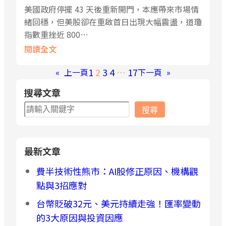
美國政府停擺 43 天後重新開門，本應帶來市場情
緒回穩，但美股卻在重啟首日出現大幅震盪，道瓊
指數重挫近 800…
閱讀全文
1
2
3
4
…
17
«
上一頁
下一頁
»
搜尋文章
搜
搜尋
尋
最新文章
費半技術性熊市：AI股修正原因、機構觀
點與3招應對
台幣貶破32元、美元持續走強！匯率變動
的3大原因與投資因應