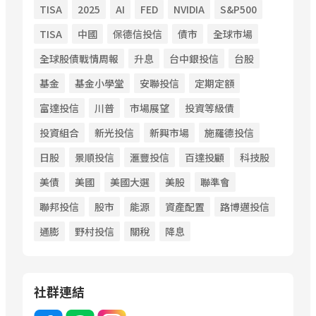
TISA
2025
AI
FED
NVIDIA
S&P500
TISA
中國
保德信投信
債市
全球市場
全球股債戰情周報
升息
台中銀投信
台股
基金
基金小學堂
安聯投信
定期定額
富達投信
川普
市場展望
投資等級債
投資組合
新光投信
新興市場
施羅德投信
日股
景順投信
滙豐投信
百達投顧
科技股
美債
美國
美國大選
美股
聯準會
聯邦投信
股市
能源
資產配置
路博邁投信
通膨
野村投信
關稅
降息
社群連結