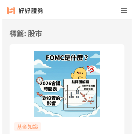
跳
至
主
要
標籤:
股市
內
容
基金知識