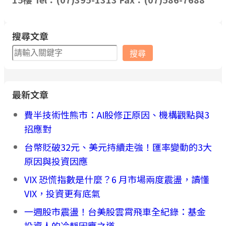
搜尋文章
搜
搜尋
尋
最新文章
費半技術性熊市：AI股修正原因、機構觀點與3
招應對
台幣貶破32元、美元持續走強！匯率變動的3大
原因與投資因應
VIX 恐慌指數是什麼？6 月市場兩度震盪，讀懂
VIX，投資更有底氣
一週股市震盪！台美股雲霄飛車全紀錄：基金
投資人的冷靜因應之道