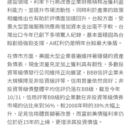
建設領域，利率下行將改善企業財務槓桿及獲利盈
利能力，並提升市場流動性，同時利於產業的政策
相繼推出也有助於評價面加速回升。台股方面，受
惠大型雲端服務供應商增加資本支出毫不手軟，台
灣出口今年已創下多項驚人紀錄，基本面穩固為台
股創造強勁支撐，AI紅利仍是明年台股最大後盾。
在債市方面，美國大型企業普遍維持著穩健的資產
負債表，現金流量充足加上獲利具有韌性，多數投
資等級債發行公司維持正向展望，BBB信評企業未
大規模降至非投資級評等，信用質量依然良好；非
投資等級債整體平均信評仍落在BB級，截至今年
10/31，信用評等BB級的企業數在非投資等級債券
市場的佔比來到56%，較2008年時的38%大幅上
升，足見信用體質顯著改善，而當前美債殖利率仍
位於近15年的上緣，更增添其投資價值。