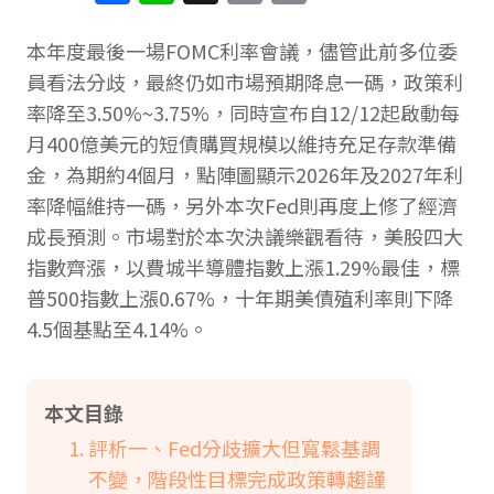
Link
本年度最後一場FOMC利率會議，儘管此前多位委
員看法分歧，最終仍如市場預期降息一碼，政策利
率降至3.50%~3.75%，同時宣布自12/12起啟動每
月400億美元的短債購買規模以維持充足存款準備
金，為期約4個月，點陣圖顯示2026年及2027年利
率降幅維持一碼，另外本次Fed則再度上修了經濟
成長預測。市場對於本次決議樂觀看待，美股四大
指數齊漲，以費城半導體指數上漲1.29%最佳，標
普500指數上漲0.67%，十年期美債殖利率則下降
4.5個基點至4.14%。
本文目錄
評析一、Fed分歧擴大但寬鬆基調
不變，階段性目標完成政策轉趨謹