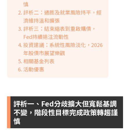
慎
評析二：通膨及就業風險持平，經
濟維持溫和擴張
評析三：結束縮表到重啟購債，
Fed持續挹注流動性
投資建議：系統性風險淡化，2026
年股債市展望樂觀
相關基金列表
活動優惠
評析一、Fed分歧擴大但寬鬆基調
不變，階段性目標完成政策轉趨謹
慎