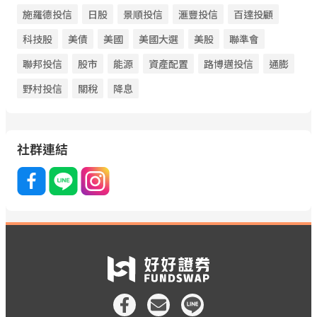
施羅德投信
日股
景順投信
滙豐投信
百達投顧
科技股
美債
美國
美國大選
美股
聯準會
聯邦投信
股市
能源
資產配置
路博邁投信
通膨
野村投信
關稅
降息
社群連結