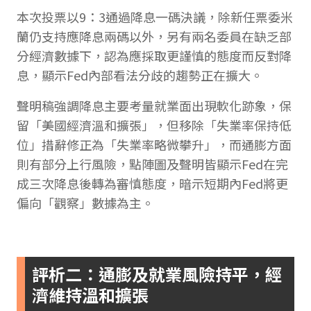
本次投票以9：3通過降息一碼決議，除新任票委米
蘭仍支持應降息兩碼以外，另有兩名委員在缺乏部
分經濟數據下，認為應採取更謹慎的態度而反對降
息，顯示Fed內部看法分歧的趨勢正在擴大。
聲明稿強調降息主要考量就業面出現軟化跡象，保
留「美國經濟溫和擴張」，但移除「失業率保持低
位」措辭修正為「失業率略微攀升」，而通膨方面
則有部分上行風險，點陣圖及聲明皆顯示Fed在完
成三次降息後轉為審慎態度，暗示短期內Fed將更
偏向「觀察」數據為主。
評析二：通膨及就業風險持平，經
濟維持溫和擴張