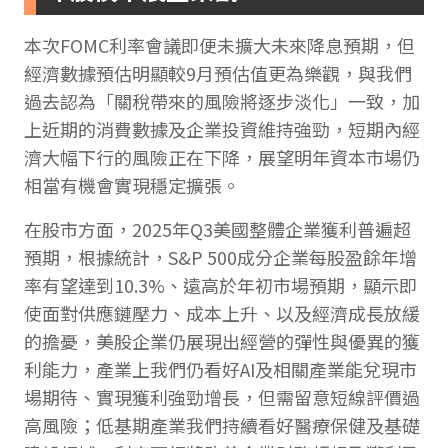
本次FOMC利率會議即便未擴大未來降息預期，但
經濟數據預估明顯較9月預估值更為樂觀，與我們
過去認為「關稅帶來的風險將逐步淡化」一致，加
上近期的消費數據及企業投資維持強勁，短期內經
濟大幅下行的風險正在下降，展望明年資本市場仍
相當有機會實現穩定擴張。
在股市方面，2025年Q3美國整體企業獲利普遍超
預期，根據統計，S&P 500成分企業每股盈餘年增
率有望達到10.3%、遠高於年初市場預期，顯示即
使面對供應鏈壓力、成本上升、以及經濟成長放緩
的擔憂，美股企業仍展現出經營的彈性與優異的獲
利能力，產業上我們仍看好AI及相關產業能兌現市
場期待、實現獲利強勁增長，但需留意短線評價過
高風險；低基期產業我們持續看好醫療保健及基礎