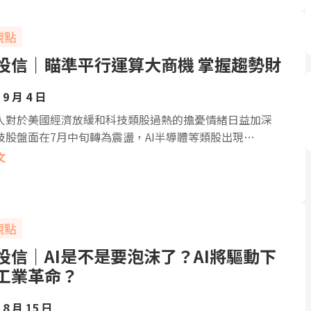
觀點
投信｜瞄準平行運算大商機 掌握趨勢財
 9 月 4 日
人對於美國經濟放緩和科技類股過熱的擔憂情緒日益加深
技股盤面在7月中旬轉為震盪，AI半導體等類股出現…
文
觀點
投信｜AI是不是要泡沫了？AI將驅動下
工業革命？
 8 月 15 日