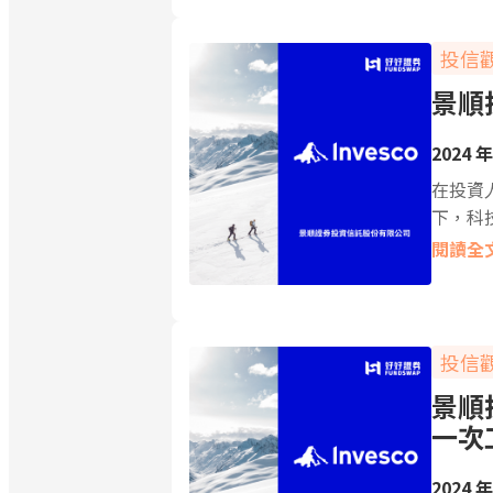
投信
景順
2024 年
在投資
下，科
閱讀全
投信
景順
一次
2024 年