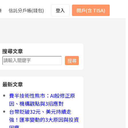
錄
信託分戶帳(錢包)
登入
開戶(含 TISA)
搜尋文章
搜
搜尋
尋
最新文章
費半技術性熊市：AI股修正原
因、機構觀點與3招應對
台幣貶破32元、美元持續走
強！匯率變動的3大原因與投資
因應