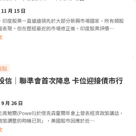
 11 月 15 日
，印度股票一直遠遠領先於大部分新興市場國家，所有類股
面表現。但在歷經最近的市場修正後，印度股票評價…
文
觀點
投信｜聯準會首次降息 卡位迎接債市行
 9 月 26 日
主席鮑爾(Powell)於傑克森霍爾年會上發表經濟政策講話，
政策調整的時機已到」，美國股市因應於近…
文