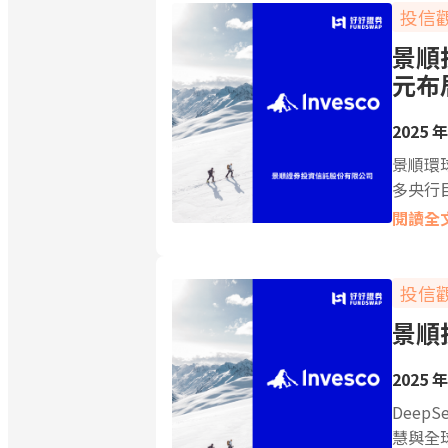
投信
景順
元布
2025 年
景順環球
多央行
閱讀全
投信
景順
2025 年
Deep
慧與全