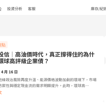
Q
投資分析
客服
庫存/紀
觀點
投信｜高油價時代，真正撐得住的為什
環球高評級企業債？
 4 月 16 日
地緣政治風險再度升溫、能源價格波動加劇的環境下，市場
防禦性與穩定現金流的需求明顯提升。此時，環球高…
文