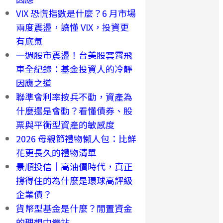
VIX 恐慌指數是什麼？6 月市場
兩度震盪，讀懂 VIX，投資更
有底氣
一週股市震盪！台美股雲霄飛
車全紀錄：基金投資人的冷靜
因應之道
聯準會利率按兵不動，資產為
什麼還是會動？看懂債券、股
票與平衡型資產的敏感度
2026 母親節禮物懶人包：比鮮
花更長久的禮物清單
景順投信｜高油價時代，真正
撐得住的為什麼是環球高評級
企業債？
貨幣型基金是什麼？閒置資金
的理想中繼站