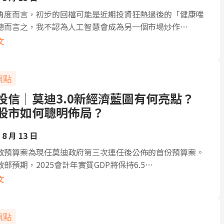
角度而言，初步的回檔可能是近期投資狂熱過後的「健康喘
總而言之，我不認為人工智慧會成為另一個市場炒作…
文
觀點
投信｜莫迪3.0新經濟藍圖有何亮點？
股市如何聰明佈局？
 8 月 13 日
政預算案為現任莫迪政府第三次連任後公佈的首份預算案。
部預期，2025會計年實質GDP將保持6.5…
文
觀點