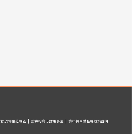
資助恐怖主義專區
證券投資反詐騙專區
資料共享隱私權政策聲明