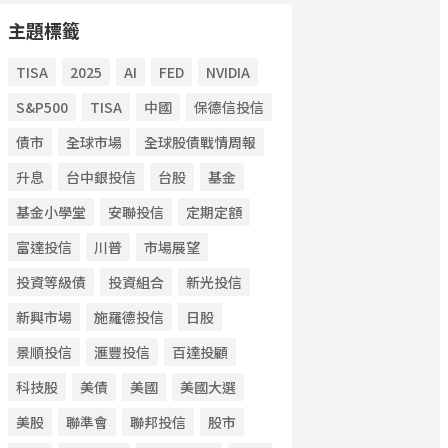
主題標籤
TISA
2025
AI
FED
NVIDIA
S&P500
TISA
中國
保德信投信
債市
全球市場
全球股債戰情周報
升息
台中銀投信
台股
基金
基金小學堂
安聯投信
定期定額
富達投信
川普
市場展望
投資等級債
投資組合
新光投信
新興市場
施羅德投信
日股
景順投信
滙豐投信
百達投顧
科技股
美債
美國
美國大選
美股
聯準會
聯邦投信
股市