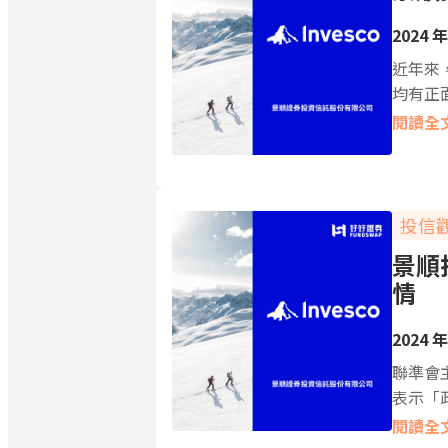
2024 年
近年來
均有正
閱讀全
投信
景順
情
2024 年
聯準會
表示「
閱讀全