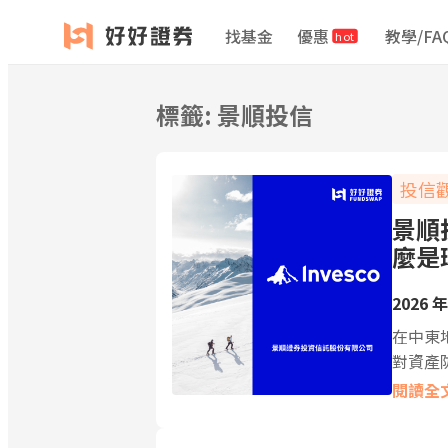
跳
找基金
優惠
教學/FA
hot
至
主
要
標籤:
景順投信
內
容
投信
景順
麼是
2026 年
在中東
對資產
閱讀全