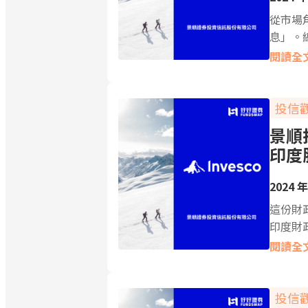
從市場
息」。
閱讀全
投信
景順
印度
2024 年
這份財
印度財政
閱讀全
投信