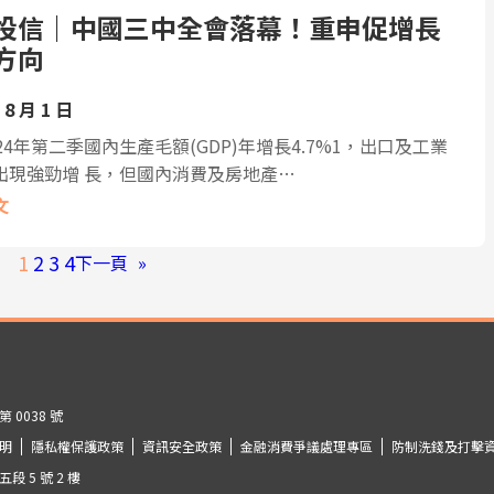
投信｜中國三中全會落幕！重申促增長
方向
 8 月 1 日
24年第二季國內生產毛額(GDP)年增長4.7%1，出口及工業
出現強勁增 長，但國內消費及房地產…
文
1
2
3
4
下一頁
»
0038 號
明
隱私權保護政策
資訊安全政策
金融消費爭議處理專區
防制洗錢及打擊
 5 號 2 樓