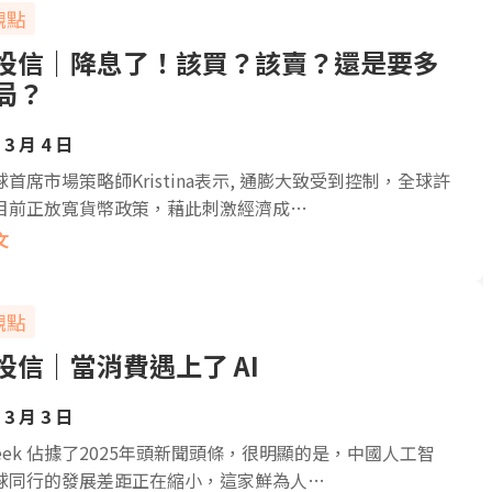
觀點
投信｜降息了！該買？該賣？還是要多
局？
 3 月 4 日
首席市場策略師Kristina表示, 通膨大致受到控制，全球許
目前正放寬貨幣政策，藉此刺激經濟成…
文
觀點
投信｜當消費遇上了 AI
 3 月 3 日
Seek 佔據了2025年頭新聞頭條，很明顯的是，中國人工智
球同行的發展差距正在縮小，這家鮮為人…