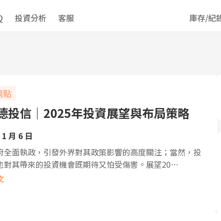
Q
投資分析
客服
庫存/紀
觀點
德投信｜2025年投資展望與布局策略
 1 月 6 日
府全面執政，引發外界對其政策影響的高度關注；當然，投
也對其帶來的投資機會既期待又怕受傷害。展望20…
文