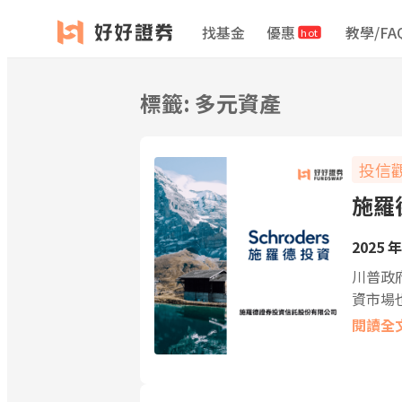
跳
找基金
優惠
教學/FA
hot
至
主
要
標籤:
多元資產
內
容
投信
施羅
2025 年
川普政
資市場
閱讀全