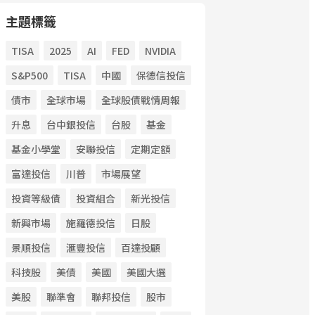
主題標籤
TISA
2025
AI
FED
NVIDIA
S&P500
TISA
中國
保德信投信
債市
全球市場
全球股債戰情周報
升息
台中銀投信
台股
基金
基金小學堂
安聯投信
定期定額
富達投信
川普
市場展望
投資等級債
投資組合
新光投信
新興市場
施羅德投信
日股
景順投信
滙豐投信
百達投顧
科技股
美債
美國
美國大選
美股
聯準會
聯邦投信
股市