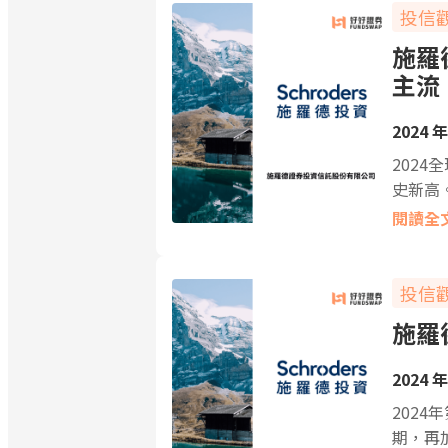
投信
施羅
主流
2024 年
202
史新高
閱讀全
投信
施羅
2024 年
202
期，再