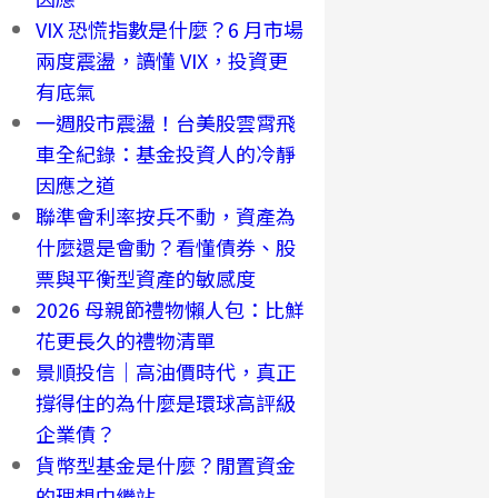
VIX 恐慌指數是什麼？6 月市場
兩度震盪，讀懂 VIX，投資更
有底氣
一週股市震盪！台美股雲霄飛
車全紀錄：基金投資人的冷靜
因應之道
聯準會利率按兵不動，資產為
什麼還是會動？看懂債券、股
票與平衡型資產的敏感度
2026 母親節禮物懶人包：比鮮
花更長久的禮物清單
景順投信｜高油價時代，真正
撐得住的為什麼是環球高評級
企業債？
貨幣型基金是什麼？閒置資金
的理想中繼站