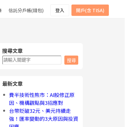
錄
信託分戶帳(錢包)
登入
開戶(含 TISA)
搜尋文章
搜
搜尋
尋
最新文章
費半技術性熊市：AI股修正原
因、機構觀點與3招應對
台幣貶破32元、美元持續走
強！匯率變動的3大原因與投資
因應