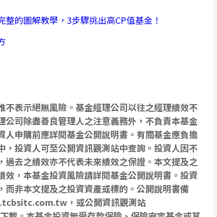
完整的圖解教學，3步驟挑出高CP值基金！
方
惟不表示絕無風險。基金經理公司以往之經理績效不
理公司除盡善良管理人之注意義務外，不負責本基金
資人申購前應詳閱基金公開說明書。有關基金應負擔
中，投資人可至公開資訊觀測站中查詢。投資人因不
，過去之績效亦不代表未來績效之保證。本文提及之
績效，本基金投資風險請詳閱基金公開說明書。投資
，而非本文提及之投資資產或標的。公開說明書備
tcbsitc.com.tw，或公開資訊觀測站
m.tw 查詢下載。本基金投資無受存款保險、保險安定基金或其