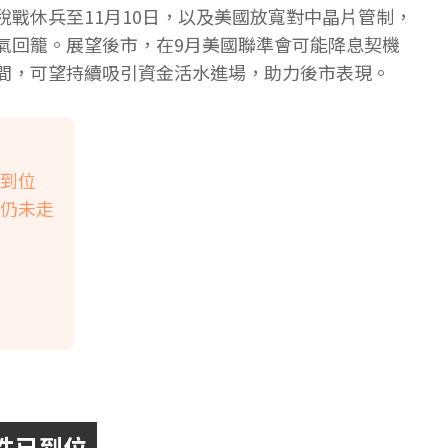
戰休兵至11月10日，以及美國放寬對中晶片管制，
氣回籠。展望後市，在9月美國聯準會可能降息契機
間，可望持續吸引資金活水進場，助力後市表現。
已到位
情仍未走
件已到位