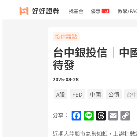
找基金
優惠
教學/FA
hot
投信觀點
台中銀投信｜中
待發
2025-08-28
A股
FED
中國
公債
台
Facebook
Line
Threa
Ema
C
分享：
L
近期大陸股市氣勢如虹，上證指數創