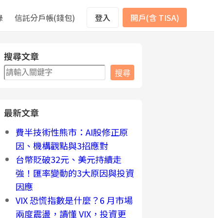
錄
信託分戶帳(錢包)
登入
開戶(含 TISA)
搜尋文章
搜
搜尋
尋
最新文章
費半技術性熊市：AI股修正原
因、機構觀點與3招應對
台幣貶破32元、美元持續走
強！匯率變動的3大原因與投資
因應
VIX 恐慌指數是什麼？6 月市場
兩度震盪，讀懂 VIX，投資更