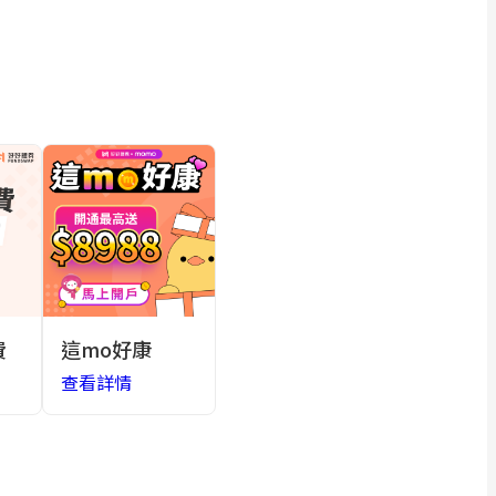
費
這mo好康
查看詳情