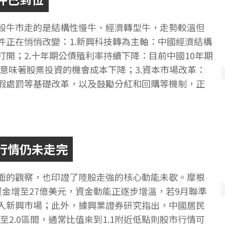
股牛市走的是結構性慢牛、經濟轉型牛，走勢較溫但
件正在悄悄改變：1.新興科技轉為主軸：中國經濟結構
開；2.十年期公債殖利率持續下降：目前中國10年期
這意味著股票投資的機會成本下降；3.資本市場改革：
假處罰等基礎改革，以及鼓勵分紅和回購等機制，正
行情仍未走完
面的觀察，也印證了陸股走強的核心動能未歇。摩根
金增至27億美元，資金動能正逐步增溫，若9月聯準
入新興市場；此外，據興業證券研究指出，中國居民
至2.0區間，通常比值來到1.1附近低點則股市行情可