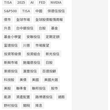
TISA
2025
AI
FED
NVIDIA
S&P500
TISA
中國
保德信投信
債市
全球市場
全球股債戰情周報
升息
台中銀投信
台股
基金
基金小學堂
安聯投信
定期定額
富達投信
川普
市場展望
投資等級債
投資組合
新光投信
新興市場
施羅德投信
日股
景順投信
滙豐投信
百達投顧
科技股
美債
美國
美國大選
美股
聯準會
聯邦投信
股市
能源
資產配置
路博邁投信
通膨
野村投信
關稅
降息