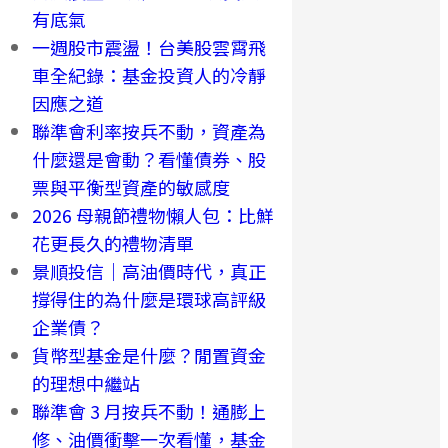
有底氣
一週股市震盪！台美股雲霄飛
車全紀錄：基金投資人的冷靜
因應之道
聯準會利率按兵不動，資產為
什麼還是會動？看懂債券、股
票與平衡型資產的敏感度
2026 母親節禮物懶人包：比鮮
花更長久的禮物清單
景順投信｜高油價時代，真正
撐得住的為什麼是環球高評級
企業債？
貨幣型基金是什麼？閒置資金
的理想中繼站
聯準會 3 月按兵不動！通膨上
修、油價衝擊一次看懂，基金