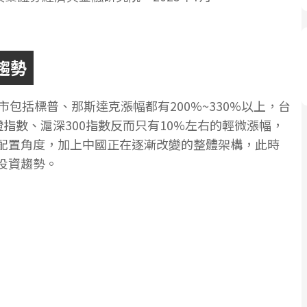
趨勢
市包括標普、那斯達克漲幅都有200%~330%以上，台
證指數、滬深300指數反而只有10%左右的輕微漲幅，
配置角度，加上中國正在逐漸改變的整體架構，此時
投資趨勢。