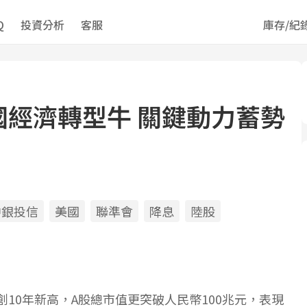
Q
投資分析
客服
庫存/紀
國經濟轉型牛 關鍵動力蓄勢
中銀投信
美國
聯準會
降息
陸股
ds
il
opy
ink
10年新高，A股總市值更突破人民幣100兆元，表現