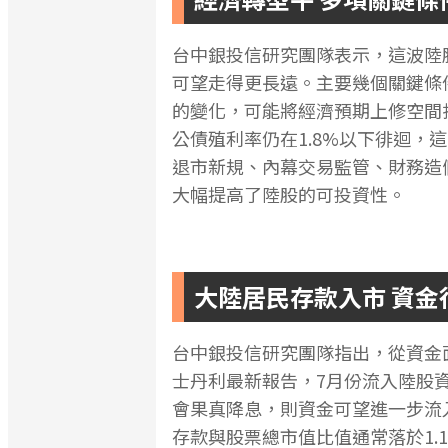
台中銀投信研究團隊表示，這波陸
可望走得更長遠。主要幾個關鍵條
的變化，可能將經濟預期上修空間打
公債殖利率仍在1.8%以下徘迴，
退市新規、內幕交易監管、財務造
大幅提高了陸股的可投資性。
大陸居民存款入市 資金
台中銀投信研究團隊指出，從資金
士丹利最新報告，7月份流入陸股資
會果真降息，則資金可望進一步流
存款與股票總市值比值通常落於1.1