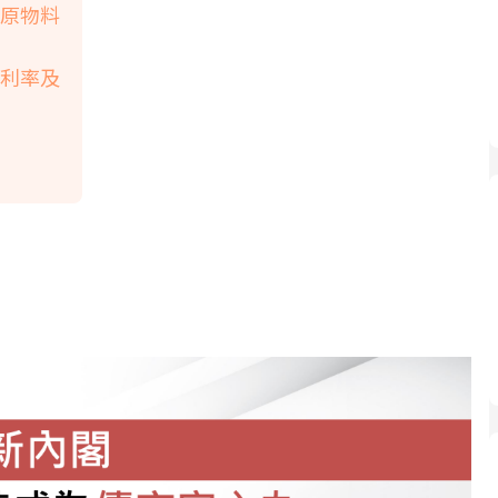
 原物料
殖利率及