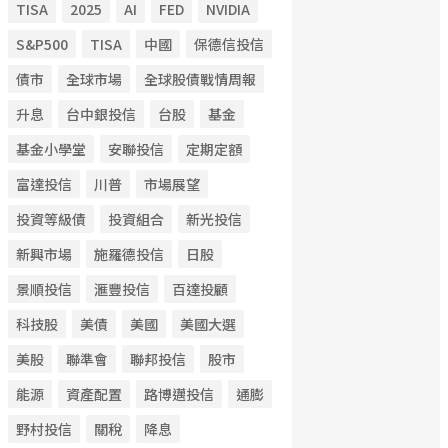
TISA
2025
AI
FED
NVIDIA
S&P500
TISA
中國
保德信投信
債市
全球市場
全球股債戰情周報
升息
台中銀投信
台股
基金
基金小學堂
安聯投信
定期定額
富達投信
川普
市場展望
投資等級債
投資組合
新光投信
新興市場
施羅德投信
日股
景順投信
滙豐投信
百達投顧
科技股
美債
美國
美國大選
美股
聯準會
聯邦投信
股市
能源
資產配置
路博邁投信
通膨
野村投信
關稅
降息