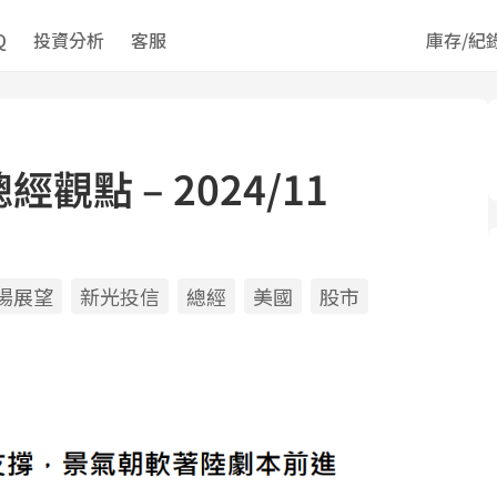
Q
投資分析
客服
庫存/紀
點 – 2024/11
場展望
新光投信
總經
美國
股市
ds
il
opy
ink