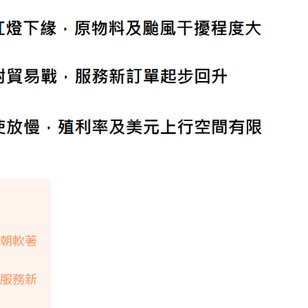
氣朝軟著
 服務新