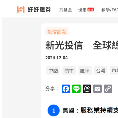
找基金
優惠
教學/FA
hot
投信觀點
新光投信｜全球總經觀
2024-12-04
中國
債市
匯率
台灣
市
Facebook
Line
Threa
Ema
C
分享：
L