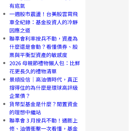
有底氣
一週股市震盪！台美股雲霄飛
車全紀錄：基金投資人的冷靜
因應之道
聯準會利率按兵不動，資產為
什麼還是會動？看懂債券、股
票與平衡型資產的敏感度
2026 母親節禮物懶人包：比鮮
花更長久的禮物清單
景順投信｜高油價時代，真正
撐得住的為什麼是環球高評級
企業債？
貨幣型基金是什麼？閒置資金
的理想中繼站
聯準會 3 月按兵不動！通膨上
修、油價衝擊一次看懂，基金