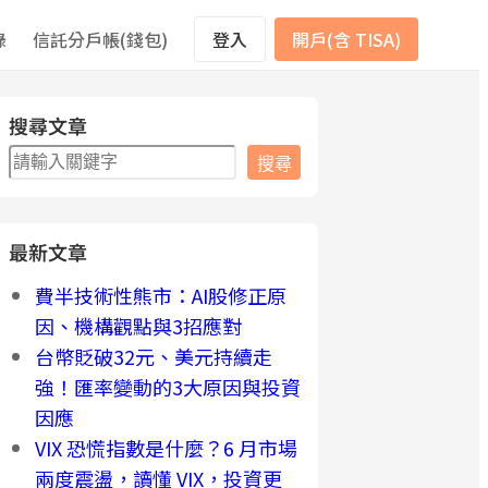
錄
信託分戶帳(錢包)
登入
開戶(含 TISA)
搜尋文章
搜
搜尋
尋
最新文章
費半技術性熊市：AI股修正原
因、機構觀點與3招應對
台幣貶破32元、美元持續走
強！匯率變動的3大原因與投資
因應
VIX 恐慌指數是什麼？6 月市場
兩度震盪，讀懂 VIX，投資更