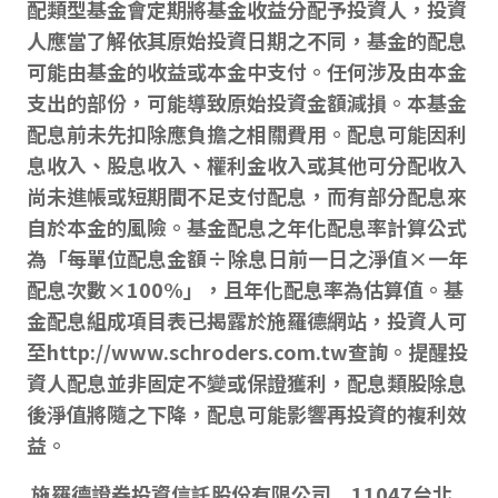
配類型基金會定期將基金收益分配予投資人，投資
人應當了解依其原始投資日期之不同，基金的配息
可能由基金的收益或本金中支付。任何涉及由本金
支出的部份，可能導致原始投資金額減損。本基金
配息前未先扣除應負擔之相關費用。配息可能因利
息收入、股息收入、權利金收入或其他可分配收入
尚未進帳或短期間不足支付配息，而有部分配息來
自於本金的風險。基金配息之年化配息率計算公式
為「每單位配息金額÷除息日前一日之淨值×一年
配息次數×100%」，且年化配息率為估算值。基
金配息組成項目表已揭露於施羅德網站，投資人可
至http://www.schroders.com.tw查詢。提醒投
資人配息並非固定不變或保證獲利，配息類股除息
後淨值將隨之下降，配息可能影響再投資的複利效
益。
施羅德證券投資信託股份有限公司 11047台北