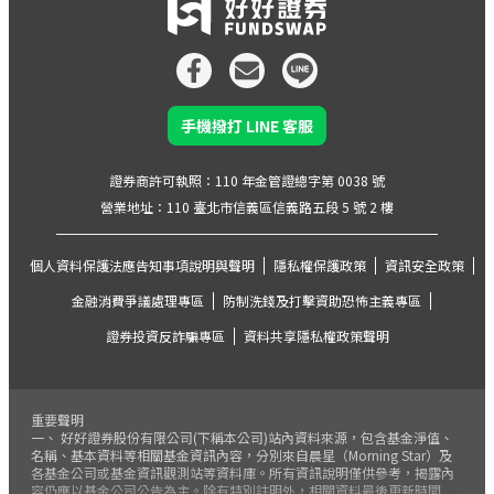
手機撥打 LINE 客服
證券商許可執照：110 年金管證總字第 0038 號
營業地址：110 臺北市信義區信義路五段 5 號 2 樓
個人資料保護法應告知事項說明與聲明
隱私權保護政策
資訊安全政策
金融消費爭議處理專區
防制洗錢及打擊資助恐怖主義專區
證券投資反詐騙專區
資料共享隱私權政策聲明
重要聲明
一、 好好證券股份有限公司(下稱本公司)站內資料來源，包含基金淨值、
名稱、基本資料等相關基金資訊內容，分別來自晨星（Morning Star）及
各基金公司或基金資訊觀測站等資料庫。所有資訊說明僅供參考，揭露內
容仍應以基金公司公告為主。除有特別註明外，相關資料最後更新時間