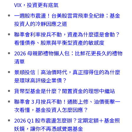
VIX，投資更有底氣
一週股市震盪！台美股雲霄飛車全紀錄：基金
投資人的冷靜因應之道
聯準會利率按兵不動，資產為什麼還是會動？
看懂債券、股票與平衡型資產的敏感度
2026 母親節禮物懶人包：比鮮花更長久的禮物
清單
景順投信｜高油價時代，真正撐得住的為什麼
是環球高評級企業債？
貨幣型基金是什麼？閒置資金的理想中繼站
聯準會 3 月按兵不動！通膨上修、油價衝擊一
次看懂，基金投資人怎麼因應？
2026 Q1 股市震盪怎麼辦？定期定額＋基金照
妖鏡，讓你不再憑感覺選基金