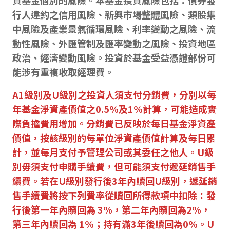
資基金個別的風險。本基金投資風險包括：債券發
行人違約之信用風險、新興市場整體風險、類股集
中風險及產業景氣循環風險、利率變動之風險、流
動性風險、外匯管制及匯率變動之風險、投資地區
政治、經濟變動風險。投資於基金受益憑證部份可
能涉有重複收取經理費。
A1級別及U級別之投資人須支付分銷費，分別以每
年基金淨資產價值之0.5%及1%計算，可能造成實
際負擔費用增加。分銷費已反映於每日基金淨資產
價值，按該級別的每單位淨資產價值計算及每日累
計，並每月支付予管理公司或其委任之他人。U級
別毋須支付申購手續費，但可能須支付遞延銷售手
續費。若在U級別發行後3年內贖回U級別，遞延銷
售手續費將按下列費率從贖回所得款項中扣除：發
行後第一年內贖回為 3%，第二年內贖回為2%，
第三年內贖回為 1%；持有滿3年後贖回為0%。U