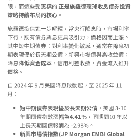
眼，而這些受惠標的
正是施羅德環球收息債券投資
策略持續布局的核心
。
施羅德投信進一步解釋，當央行降息時，市場利率
下行，既有債券票息更具吸引力，價格因而上漲。
其中短中期債券：對利率變化敏感，通常在降息初
期表現優於長天期公債。新興市場債與高收益債：
降息
降低資金成本
，信用利差收斂，資金流入推升
價格。
自 2024 年 9 月美國降息啟動起，至 2025 年 11
月：
短中期債券表現優於長天期公債
，美國 3-10
年期國債指數漲幅為
4.41%
，同期間10 年以
上長天期國債報酬為 -2.98%。
新興市場債指數(JP Morgan EMBI Global