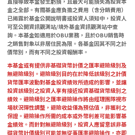
直接導致本金發生虧損，且最大可能損失為投資本
金之全部。有關基金應負擔之費用（含分銷費用）
已揭露於基金公開說明書或投資人須知中，投資人
可至公開資訊觀測站/境外基金資訊觀測站中查
詢。本基金如適用於OBU業務，且於OBU銷售時
之銷售對象以非居住民為限。各基金因其不同之計
價幣別，而有不同之投資報酬率。
本基金或有提供非基礎貨幣計價之匯率避險級別及
無避險級別。避險級別目的在於降低該級別之計價
貨幣匯率波動對基金投資績效所造成的影響，並讓
投資該級別之投資人享有接近投資基礎貨幣級別之
績效。避險級別之匯率避險操作將由經理團隊視市
場狀況彈性調整，避險收益僅為預估值，非獲利之
保證。避險操作所需的成本或外幣利差可能影響基
金績效。而針對無避險級別，投資人應留意該非基
礎貨幣計價級別可能並無從事匯率避險操作，亦即