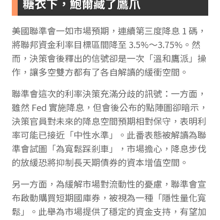
糖衣下，鮑爾藏了鷹爪
美國聯準會一如市場預期，連續第三度降息 1 碼，
將聯邦資金利率目標區間降至 3.5%～3.75%。然
而，決策會後釋出的信號卻是一次「溫和鷹派」操
作，讓多空雙方都有了各自解讀的緩衝空間。
聯準會這次的利率決策充滿分歧的訊號：一方面，
雖然 Fed 實施降息，但會後公布的點陣圖卻暗示，
決策官員對未來的降息空間預期相對保守，表明利
率可能已接近「中性水準」。此番表態被解讀為聯
準會試圖「為寬鬆踩剎車」，市場擔心，降息步伐
的放緩恐將抑制長天期債券的資本增值空間。
另一方面，為緩解市場對流動性的憂慮，聯準會宣
布啟動購買短期國庫券，被視為一種「隱性量化寬
鬆」。此舉為市場提供了穩定的資金支持，有望加