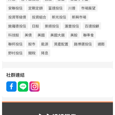
安聯投信
定期定額
富達投信
川普
市場展望
投資等級債
投資組合
新光投信
新興市場
施羅德投信
日股
景順投信
滙豐投信
百達投顧
科技股
美債
美國
美國大選
美股
聯準會
聯邦投信
股市
能源
資產配置
路博邁投信
通膨
野村投信
關稅
降息
社群連結