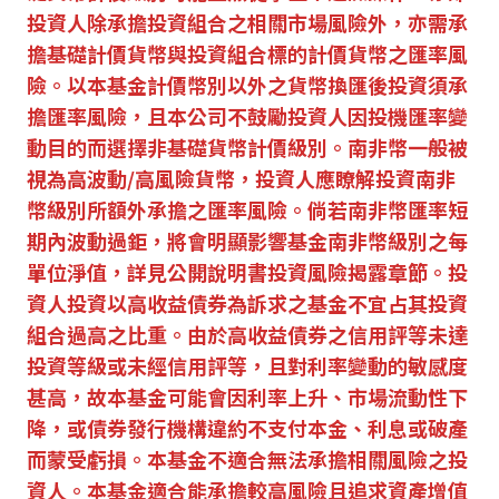
投資人除承擔投資組合之相關市場風險外，亦需承
擔基礎計價貨幣與投資組合標的計價貨幣之匯率風
險。以本基金計價幣別以外之貨幣換匯後投資須承
擔匯率風險，且本公司不鼓勵投資人因投機匯率變
動目的而選擇非基礎貨幣計價級別。南非幣一般被
視為高波動/高風險貨幣，投資人應瞭解投資南非
幣級別所額外承擔之匯率風險。倘若南非幣匯率短
期內波動過鉅，將會明顯影響基金南非幣級別之每
單位淨值，詳見公開說明書投資風險揭露章節。投
資人投資以高收益債券為訴求之基金不宜占其投資
組合過高之比重。由於高收益債券之信用評等未達
投資等級或未經信用評等，且對利率變動的敏感度
甚高，故本基金可能會因利率上升、市場流動性下
降，或債券發行機構違約不支付本金、利息或破產
而蒙受虧損。本基金不適合無法承擔相關風險之投
資人。本基金適合能承擔較高風險且追求資產增值