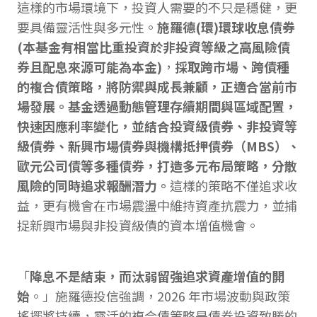
這樣的市場環境下，投資人需要的不只是穩健，更
要具備靈活性與多元性。
施羅德(環)環球收息債券
(本基金有相當比重投資於非投資等級之高風險債
券且配息來源可能為本金)
，
採取跨市場、跨債種
的複合債策略，將防禦與成長兼顧，正適合當前市
場發展。基金透過動態管理存續期間與區域配置，
快速因應利率變化，並結合投資級債券、非投資等
級債券、新興市場債券與機構抵押債券（MBS）、
歐元公司債等多種債券，打造多元布局策略，分散
風險的同時追求報酬潛力。
這樣的策略不僅追求收
益，更有機會在市場震盪中維持資產抗震力，並捕
捉新興市場與非投資級債的資本增值機會。
「
降息不是結束，而汰弱留強追求資產增值的開
始
。」施羅德投信強調，2026 年市場波動與政策
搖擺將持續，靈活的複合債策略是債券投資致勝的