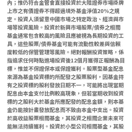
內；惟仍符合金管會直接投資於大陸證券市場掛牌
上市之有價證券不得超過境外基金淨值20%之規
定。投資人須留意中國市場之特定政治、經濟與市
場等投資風險。投資於新興市場股票/債券之相關
基金通常包含較高的風險且應被視為長期投資的工
具，這些股票/債券基金可能有流動性較差與信賴
度較低的保管管理等風險。絕對報酬投資策略，係
指追求任何時點進場投資後12個月獲得正報酬為目
標，惟並不保證保本或保證獲利。股票型基金配息
來源為基金投資標的所配發之股票股利，因基金持
有之投資標的股利發放日期不一，可能將出現當期
配息由本金支付比例較高現象，但若當期收到投資
標的之股利大於基金所應配發的配息金額，則本基
金仍能按計畫發放配息而不致由本金中支出。投資
於高收益股票相關基金，其投資之相關企業未來可
能無法持續獲利。投資於小型公司相關基金，其股