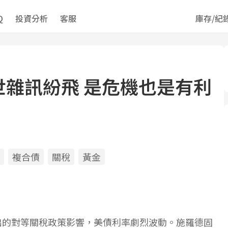
Q
投資分析
客服
庫存/紀
世雜訊紛飛 是危機也是有利
複合債
關稅
黃金
ds
il
opy
ink
出的對等關稅政策影響，美債利率劇烈波動。施羅德固