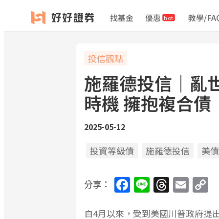
找基金
優惠
教學/FA
hot
投信觀點
施羅德投信｜亂
時機 擁抱複合債
2025-05-12
投資等級債
施羅德投信
美債
Facebook
Line
Threa
Ema
C
分享：
L
自4月以來，受到美國川普政府提