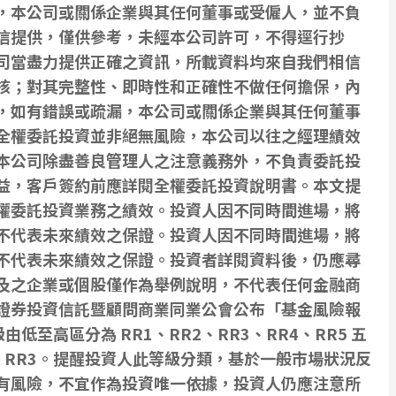
，本公司或關係企業與其任何董事或受僱人，並不負
信提供，僅供參考，未經本公司許可，不得逕行抄
司當盡力提供正確之資訊，所載資料均來自我們相信
核；對其完整性、即時性和正確性不做任何擔保，內
，如有錯誤或疏漏，本公司或關係企業與其任何董事
全權委託投資並非絕無風險，本公司以往之經理績效
本公司除盡善良管理人之注意義務外，不負責委託投
益，客戶簽約前應詳閱全權委託投資說明書。本文提
權委託投資業務之績效。投資人因不同時間進場，將
不代表未來績效之保證。投資人因不同時間進場，將
不代表未來績效之保證。投資者詳閱資料後，仍應尋
及之企業或個股僅作為舉例說明，不代表任何金融商
證券投資信託暨顧問商業同業公會公布「基金風險報
低至高區分為 RR1、RR2、RR3、RR4、RR5 五
 RR3。提醒投資人此等級分類，基於一般市場狀況反
有風險，不宜作為投資唯一依據，投資人仍應注意所