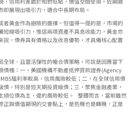
現，信用利差處於相對低點，價值空間受限。近期隨
市即展現出吸引力，適合中長期布局。
或者黃金作為避險的選擇。但值得一提的是，市場的
備短線吸引力，惟這兩項資產不具息收能力，黃金亦
來說，債券具有價格以及收息優勢，才具備核心配置
局全球、且靈活彈性的複合債策略，可說是因應當下
債種：一，美國機構不動產抵押貸款證券(Agency
構MBS殖利率較高，信用風險較低；二，在全球信用債
級債，特別是短天期投資級債；三，聚焦金融產業，
主順位債為主，違約風險較低。 整體而言，當前雖然
修正與價值顯現的交會點上，是危機也是轉機，正是