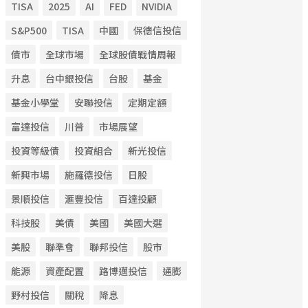
TISA
2025
AI
FED
NVIDIA
S&P500
TISA
中國
保德信投信
債市
全球市場
全球股債戰情周報
升息
台中銀投信
台股
基金
基金小學堂
安聯投信
定期定額
富達投信
川普
市場展望
投資等級債
投資組合
新光投信
新興市場
施羅德投信
日股
景順投信
滙豐投信
百達投顧
科技股
美債
美國
美國大選
美股
聯準會
聯邦投信
股市
能源
資產配置
路博邁投信
通膨
野村投信
關稅
降息