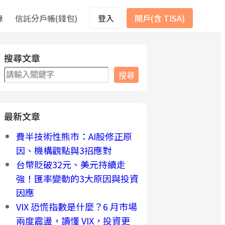
錄
信託分戶帳(錢包)
登入
開戶(含 TISA)
搜尋文章
搜
搜尋
尋
最新文章
費半技術性熊市：AI股修正原
因、機構觀點與3招應對
台幣貶破32元、美元持續走
強！匯率變動的3大原因與投資
因應
VIX 恐慌指數是什麼？6 月市場
兩度震盪，讀懂 VIX，投資更