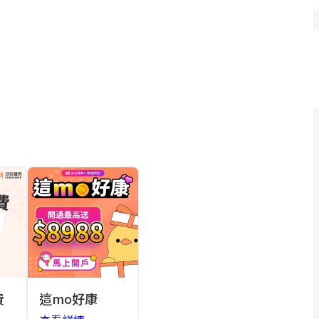
費
這mo好康