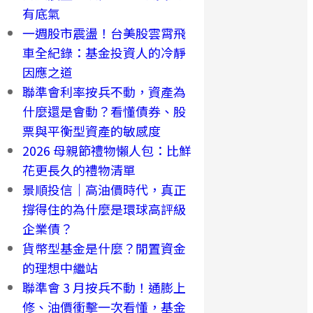
有底氣
一週股市震盪！台美股雲霄飛
車全紀錄：基金投資人的冷靜
因應之道
聯準會利率按兵不動，資產為
什麼還是會動？看懂債券、股
票與平衡型資產的敏感度
2026 母親節禮物懶人包：比鮮
花更長久的禮物清單
景順投信｜高油價時代，真正
撐得住的為什麼是環球高評級
企業債？
貨幣型基金是什麼？閒置資金
的理想中繼站
聯準會 3 月按兵不動！通膨上
修、油價衝擊一次看懂，基金