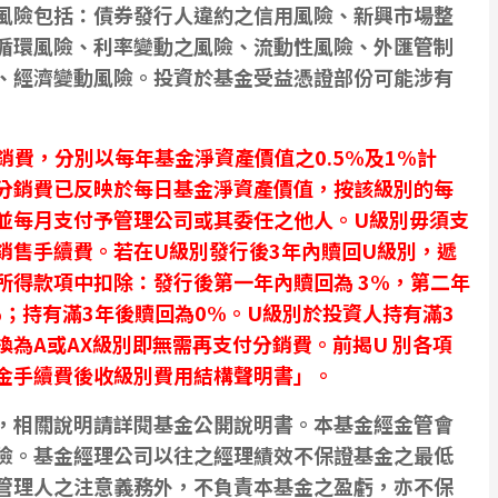
風險包括：債券發行人違約之信用風險、新興市場整
循環風險、利率變動之風險、流動性風險、外匯管制
、經濟變動風險。投資於基金受益憑證部份可能涉有
銷費，分別以每年基金淨資產價值之0.5%及1%計
分銷費已反映於每日基金淨資產價值，按該級別的每
並每月支付予管理公司或其委任之他人。U級別毋須支
銷售手續費。若在U級別發行後3年內贖回U級別，遞
所得款項中扣除：發行後第一年內贖回為 3%，第二年
%；持有滿3年後贖回為0%。U級別於投資人持有滿3
為A或AX級別即無需再支付分銷費。前揭U 別各項
金手續費後收級別費用結構聲明書」。
，相關說明請詳閱基金公開說明書。本基金經金管會
險。基金經理公司以往之經理績效不保證基金之最低
管理人之注意義務外，不負責本基金之盈虧，亦不保