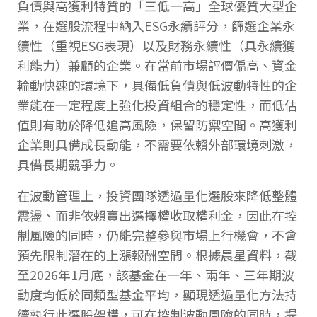
負債與高獲利特質的「三低一高」全球優質大型企
業，在選股流程中納入ESG永續評分，篩選企業永
續性（重視ESG表現）以及財務永續性（具永續獲
利能力）兼顧的企業。在當前市場評價偏高、資金
輪動快速的環境下，具備低負債與低波動特性的企
業能在一定程度上強化投資組合的穩定性，而低估
值則有助於降低追高風險，保留防禦空間。高獲利
企業則具備成長動能，不需要依賴外部環境刺激，
具備長期競爭力。
在波動管理上，投資團隊透過量化選股來降低整體
震盪、而非依賴賣出選擇權收取權利金，因此在控
制風險的同時，仍能完整參與市場上行機會，不會
預先限制潛在的上漲報酬空間。根據晨星資料，截
至2026年1月底，該基金在一年、兩年、三年期波
動度均低於同類型基金平均，顯現透過量化方法持
續執行此選股架構，可在控制波動風險的同時，提