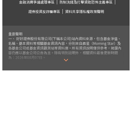
金融消費爭議處理專區
防制洗錢及打擊資助恐怖主義專區
證券投資反詐騙專區
資料共享隱私權政策聲明
重要聲明
一、 好好證券股份有限公司(下稱本公司)站內資料來源，包含基金淨值、
名稱、基本資料等相關基金資訊內容，分別來自晨星（Morning Star）及
各基金公司或基金資訊觀測站等資料庫。所有資訊說明僅供參考，揭露內
容仍應以基金公司公告為主。除有特別註明外，相關資料最後更新時間
為：2026年08月07日。
二、 本公司保留開戶審核通過與否及是否接受客戶下單指示之權利。本公
司執行受託買賣，就您的委託交易，即便已完成扣款，其實際成交與否，
仍應以本公司或基金公司確認成交資料為準。建議您登入本公司平台(下稱
本平台、官網或網站)，注意及查詢最新交易結果。
三、 本公司為提供投資人更好的投資服務，依金融消費者保護法相關規
定，會施行風險屬性評估程序。
四、 基金風險報酬等級為投信投顧公會針對基金之價格波動風險程度，依
基金投資標的風險屬性與投資地區市場風險狀況編製，分類為RR1-RR5五
級，數字越大代表風險越高，此風險級數僅供參考。
五、 本公司將依客戶風險評估問卷之「風險屬性」結果及基金風險報酬等
級做商品風險等級之適配，並至少每年請您更新一次，若未能完成風險屬
性評估，屆時將會影響交易權益。
六、 本公司提供之基金交易(下稱本基金)係以長期投資為目的，不宜期待
於短期內獲取高收益。本平台各基金經金管會核准或同意生效，惟不表示
絕無風險、本平台提及之經濟走勢預測不必然代表基金之績效。任何基金