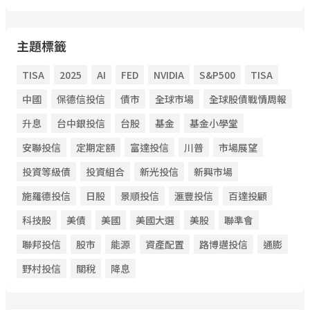
主題標籤
TISA
2025
AI
FED
NVIDIA
S&P500
TISA
中國
保德信投信
債市
全球市場
全球股債戰情周報
升息
台中銀投信
台股
基金
基金小學堂
安聯投信
定期定額
富達投信
川普
市場展望
投資等級債
投資組合
新光投信
新興市場
施羅德投信
日股
景順投信
滙豐投信
百達投顧
科技股
美債
美國
美國大選
美股
聯準會
聯邦投信
股市
能源
資產配置
路博邁投信
通膨
野村投信
關稅
降息