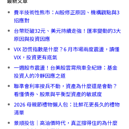
最新文章
費半技術性熊市：AI股修正原因、機構觀點與3
招應對
台幣貶破32元、美元持續走強！匯率變動的3大
原因與投資因應
VIX 恐慌指數是什麼？6 月市場兩度震盪，讀懂
VIX，投資更有底氣
一週股市震盪！台美股雲霄飛車全紀錄：基金
投資人的冷靜因應之道
聯準會利率按兵不動，資產為什麼還是會動？
看懂債券、股票與平衡型資產的敏感度
2026 母親節禮物懶人包：比鮮花更長久的禮物
清單
景順投信｜高油價時代，真正撐得住的為什麼