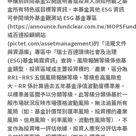
申購前詳閱基金公開說明書或投資人須知所載之基
金所有特色或目標等資訊。本基金其他 ESG 資訊
可參閱境外基金觀測站 ESG 基金專區
(
https://announce.fundclear.com.tw/MOPSFun
或百達投顧網站
(pictet.com/assetmanagement)的「法規文件
與資源庫」專區中「瑞士百達環境社會及治理
(ESG)基金揭露資訊」查詢。風險報酬等級係依基
金類型、投資區域或主要投資標的／產業，區分為
RR1~RR5 五個風險報酬等級，等級愈高風險愈
大。RR 係計算過去五年基金淨值波動度標準差，
以標準差區間予以分類等級。此等級分類係基於一
般市場狀況反映市場價格波動風險，無法涵蓋所有
風險（如：基金計價幣別匯率風險、投資標的產業
風險、信用風險、利率風險、流動性風險等），不
宜作為投資唯一評估依據，投資人應充分評估本基