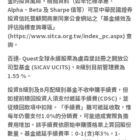
金的投資風險，相關資料（如年化標準差、
Alpha、Beta 及 Sharpe 值等）可至中華民國證券
投資信託暨顧問商業同業公會網站之「基金績效及
評估指標查詢專區」
(
https://www.sitca.org.tw/index_pc.aspx
) 查
詢。
百達- Quest全球永續股票為盧森堡註冊之開放公
司型基金 (SICAV UCITS)，R級別目前管理費為
1.55 %。
投資B級別及B月配級別基金不收申購手續費，但
如提前贖回投資人須支付遞延手續費(CDSC)，並
從贖回款項中扣除。「手續費」雖可遞延收取，惟
每年仍需支付1.0%的分銷費，可能造成實際負擔
費用增加。該手續費依原始申購價格乘上買回股份
數量。基金遞延手續費率：0-1(含)年3%，1-