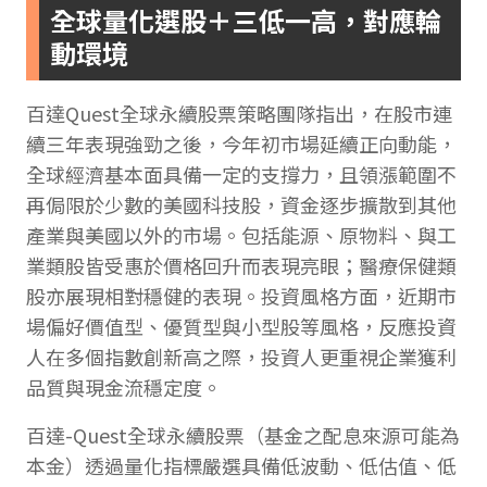
全球量化選股＋三低一高，對應輪
動環境
百達Quest全球永續股票策略團隊指出，在股市連
續三年表現強勁之後，今年初市場延續正向動能，
全球經濟基本面具備一定的支撐力，且領漲範圍不
再侷限於少數的美國科技股，資金逐步擴散到其他
產業與美國以外的市場。包括能源、原物料、與工
業類股皆受惠於價格回升而表現亮眼；醫療保健類
股亦展現相對穩健的表現。投資風格方面，近期市
場偏好價值型、優質型與小型股等風格，反應投資
人在多個指數創新高之際，投資人更重視企業獲利
品質與現金流穩定度。
百達-Quest全球永續股票（基金之配息來源可能為
本金）透過量化指標嚴選具備低波動、低估值、低