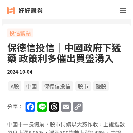
投信觀點
保德信投信｜中國政府下猛
藥 政策利多催出買盤湧入
2024-10-04
A股
中國
保德信投信
股市
陸股
Facebook
Line
Threads
Email
Copy
分享：
Link
中國十一長假前，股市持續以大漲作收，上證指數
單日上漲8.06%，滬深300指數上漲8.48%，中證