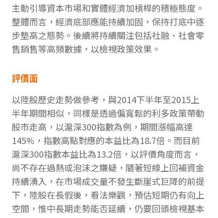
主動引導資本市場和實體經濟加槓桿的積極態度。
整體而言，經濟底部應能持續加固，保持打底中逐
步墊高之態勢。後續將持續關注包括社融、社會零
售銷售等高頻數據，以檢視政策效果。
評價面
以陸股歷史走勢做參考，與2014下半年至2015上
半年期間相似，同樣是透過偏寬鬆的利多政策帶動
股市走高，以滬深300指數為例，期間漲幅高達
145%，指數高點對應的本益比為18.7倍。而目前
滬深300指數本益比為13.2倍，以評價角度而言，
尚不存在過熱或泡沫之嫌疑，隨著短線上回補資金
持續湧入，在市場成交量不發生斷崖式巨降的前提
下，陸股在長假後，看法樂觀，預估短期仍有向上
空間，惟中長期走勢能否延續，仍要回頭檢視基本