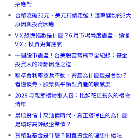
招應對
台幣貶破32元、美元持續走強！匯率變動的3大
原因與投資因應
VIX 恐慌指數是什麼？6 月市場兩度震盪，讀懂
VIX，投資更有底氣
一週股市震盪！台美股雲霄飛車全紀錄：基金
投資人的冷靜因應之道
聯準會利率按兵不動，資產為什麼還是會動？
看懂債券、股票與平衡型資產的敏感度
2026 母親節禮物懶人包：比鮮花更長久的禮物
清單
景順投信｜高油價時代，真正撐得住的為什麼
是環球高評級企業債？
貨幣型基金是什麼？閒置資金的理想中繼站