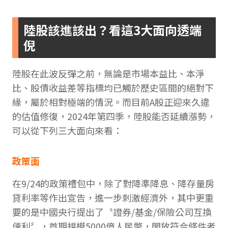
陸股該進該出？看這3大面向透端
倪
陸股在此波反彈之前，無論是市場本益比、本淨
比、股債收益差等指標均已觸於歷史區間的絕對下
緣，屬於相對極端的情況。而目前A股正迎來久違
的估值修復，2024年第四季，陸股能否延續漲勢，
可以從下列三大面向來看：
政策面
在9/24的政策禮包中，除了對降準降息、降存量房
貸利率等作出宣告，進一步刺激經濟外，其中更重
要的是中國央行提出了〝證券/基金/保險公司互換
便利〞，首期規模5000億人民幣，開放符合條件者