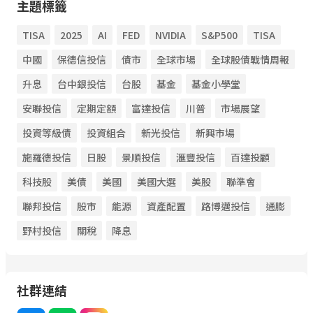
主題標籤
TISA
2025
AI
FED
NVIDIA
S&P500
TISA
中國
保德信投信
債市
全球市場
全球股債戰情周報
升息
台中銀投信
台股
基金
基金小學堂
安聯投信
定期定額
富達投信
川普
市場展望
投資等級債
投資組合
新光投信
新興市場
施羅德投信
日股
景順投信
滙豐投信
百達投顧
科技股
美債
美國
美國大選
美股
聯準會
聯邦投信
股市
能源
資產配置
路博邁投信
通膨
野村投信
關稅
降息
社群連結