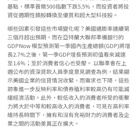
基點，標準普爾500指數下跌5.5%，而投資者將投
資從週期性類股轉換至優質和超大型科技股。
哪些因素引發這些市場變化呢？美國通膨率連續第
三個月超出預期，而在亞特蘭大聯邦準備銀行的
GDPNow 模型預測第一季國內生產總額(GDP)將增
長2.7%之後，第一季GDP增長預測初值看來減速
至1.6%；至於消費者信心也受壓。 以聯準會在上
週公布的資深貸款人員季度意見調查為例，結果顯
示美國企業的信貸情況收緊，而需求也下降，這些
跡象進一步反映利率和債券殖利率較高仍有可能減
緩經濟活動。此外，較低收入的消費者所受的衝擊
力將大於中等和較高收入的消費者，可見在高利率
維持長時間下，擁有和沒有充裕財力的消費者及企
業之間的活動差異正在擴大。