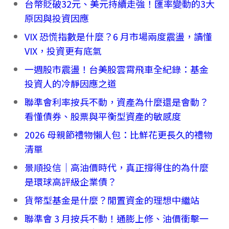
台幣貶破32元、美元持續走強！匯率變動的3大
原因與投資因應
VIX 恐慌指數是什麼？6 月市場兩度震盪，讀懂
VIX，投資更有底氣
一週股市震盪！台美股雲霄飛車全紀錄：基金
投資人的冷靜因應之道
聯準會利率按兵不動，資產為什麼還是會動？
看懂債券、股票與平衡型資產的敏感度
2026 母親節禮物懶人包：比鮮花更長久的禮物
清單
景順投信｜高油價時代，真正撐得住的為什麼
是環球高評級企業債？
貨幣型基金是什麼？閒置資金的理想中繼站
聯準會 3 月按兵不動！通膨上修、油價衝擊一