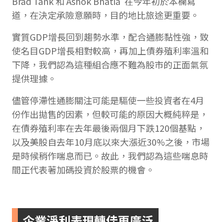
Brad Tank 和 Ashok Bhatia 在今年初於本欄寫
道，在決定承險意願時，目的地比旅途更重要。
實質GDP增長回到趨勢水準，配合通膨黏性強，致
使名目GDP增長相對較高，再加上債券殖利率溫和
下降，我們認為這種組合應不難為股市的正面氣氛
提供理據。
儘管停滯性通膨關注可能是驅使一些投資者在4月
份作出拋售的因素，但較可能的原因大概純粹是，
在債券殖利率在去年最後兩個月下跌120個基點，
以及美股自去年10月底以來大漲近30%之後，市場
是時候稍作喘息而已。故此，我們認為這些喘息時
間正代表著加碼投資於股票的機會。
企業淨利表現轉佳更廣泛