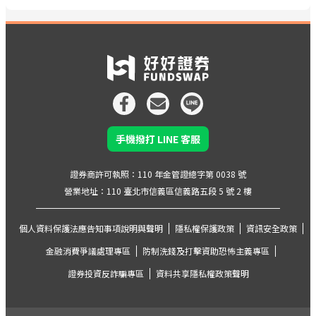
手機撥打 LINE 客服
證券商許可執照：110 年金管證總字第 0038 號
營業地址：110 臺北市信義區信義路五段 5 號 2 樓
個人資料保護法應告知事項說明與聲明
隱私權保護政策
資訊安全政策
金融消費爭議處理專區
防制洗錢及打擊資助恐怖主義專區
證券投資反詐騙專區
資料共享隱私權政策聲明