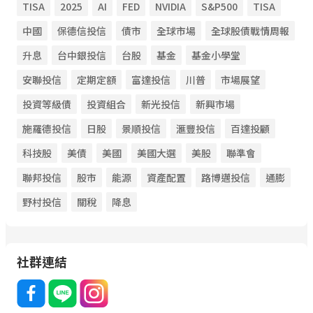
TISA
2025
AI
FED
NVIDIA
S&P500
TISA
中國
保德信投信
債市
全球市場
全球股債戰情周報
升息
台中銀投信
台股
基金
基金小學堂
安聯投信
定期定額
富達投信
川普
市場展望
投資等級債
投資組合
新光投信
新興市場
施羅德投信
日股
景順投信
滙豐投信
百達投顧
科技股
美債
美國
美國大選
美股
聯準會
聯邦投信
股市
能源
資產配置
路博邁投信
通膨
野村投信
關稅
降息
社群連結