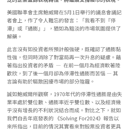
美國聯準會主席鮑威爾在5月1日舉行的議息會議記
者會上，作了令人難忘的發言：「我看不到『停
滯』或『通膨』」，猶如為黯淡的市場氛圍提供了
解藥。
此言沒有如投資者所預計般強硬，既確認了通膨黏
性強，但同時消除了對當局再一次升息的疑慮。藉
著指出投資者的矛盾 — 在前一個月為經濟軟著陸
歡欣，到了後一個月卻為停滯性通膨而苦惱 — 其
言論有助於驅散困擾市場的部分陰霾。
誠如鮑威爾所觀察，1970年代的停滯性通膨是由失
業率處於雙位數、通膨率近乎雙位數、以及經濟幾
乎沒有增長的不利狀況結合而成。對比之下，就如
我們自去年底發表的 《Solving For2024》報告以
來所指出，目前的情況其實看來對股票投資者更具