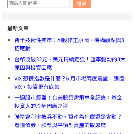
搜
搜尋
尋
最新文章
費半技術性熊市：AI股修正原因、機構觀點與3
招應對
台幣貶破32元、美元持續走強！匯率變動的3大
原因與投資因應
VIX 恐慌指數是什麼？6 月市場兩度震盪，讀懂
VIX，投資更有底氣
一週股市震盪！台美股雲霄飛車全紀錄：基金
投資人的冷靜因應之道
聯準會利率按兵不動，資產為什麼還是會動？
看懂債券、股票與平衡型資產的敏感度