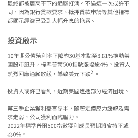
最終都被居高不下的通膨打消。不過這一次或許不
同，因為銀行貸款要求、抵押貸款申請等其他指標
都顯示經濟已受到大幅升息的拖累。
投資啟示
10年期公債殖利率下降約30基本點至3.81%推動美
國股市飆升，標準普爾500指數漲幅逾4%。投資人
2
熱烈回應通膨放緩，導致美元下跌
。
投資人或許已看到，近期美國遭遇部分經濟困境。
第三季企業獲利憂喜參半，隨著定價壓力緩解及需
求走弱，公司獲利面臨壓力。
2022年標準普爾500指數獲利成長預期將會持平或
為0%。