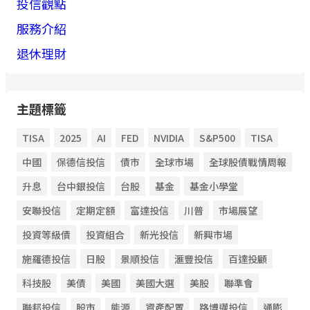
投信觀點
服務介紹
退休理財
主題標籤
TISA
2025
AI
FED
NVIDIA
S&P500
TISA
中國
保德信投信
債市
全球市場
全球股債戰情周報
升息
台中銀投信
台股
基金
基金小學堂
安聯投信
定期定額
富達投信
川普
市場展望
投資等級債
投資組合
新光投信
新興市場
施羅德投信
日股
景順投信
滙豐投信
百達投顧
科技股
美債
美國
美國大選
美股
聯準會
聯邦投信
股市
能源
資產配置
路博邁投信
通膨