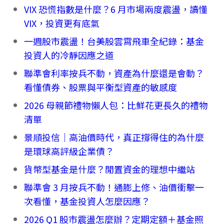
VIX 恐慌指數是什麼？6 月市場兩度震盪，讀懂
VIX，投資更有底氣
一週股市震盪！台美股雲霄飛車全紀錄：基金
投資人的冷靜因應之道
聯準會利率按兵不動，資產為什麼還是會動？
看懂債券、股票與平衡型資產的敏感度
2026 母親節禮物懶人包：比鮮花更長久的禮物
清單
景順投信｜高油價時代，真正撐得住的為什麼
是環球高評級企業債？
貨幣型基金是什麼？閒置資金的理想中繼站
聯準會 3 月按兵不動！通膨上修、油價衝擊一
次看懂，基金投資人怎麼因應？
2026 Q1 股市震盪怎麼辦？定期定額＋基金照