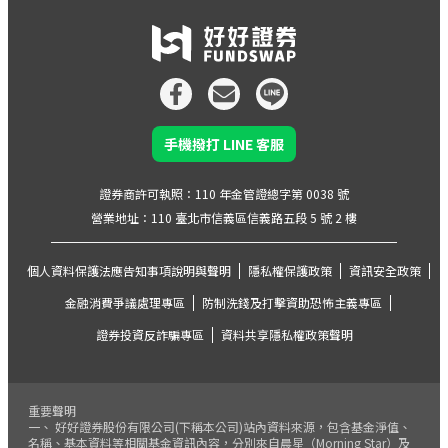
手機撥打 LINE 客服
證券商許可執照：110 年金管證總字第 0038 號
營業地址：110 臺北市信義區信義路五段 5 號 2 樓
個人資料保護法應告知事項說明與聲明
隱私權保護政策
資訊安全政策
金融消費爭議處理專區
防制洗錢及打擊資助恐怖主義專區
證券投資反詐騙專區
資料共享隱私權政策聲明
重要聲明
一、 好好證券股份有限公司(下稱本公司)站內資料來源，包含基金淨值、
名稱、基本資料等相關基金資訊內容，分別來自晨星（Morning Star）及