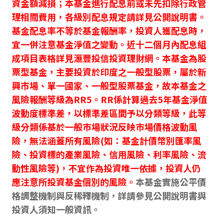
資金額減損；本基金進行配息前或未先扣除行政管
理相關費用，各級別配息規定請詳見公開說明書。
基金配息率不等於基金報酬率，投資人獲配息時，
宜一併注意基金淨值之變動。近十二個月內配息組
成項目表格詳見滙豐投信投資理財網。本基金為股
票型基金，主要投資於印度之一般型股票，屬於新
興市場、單一國家、一般型股票基金，故本基金之
風險報酬等級為RR5。RR係計算過去5年基金淨值
波動度標準差，以標準差區間予以分類等級，此等
級分類係基於一般巿場狀況反映巿場價格波動風
險，無法涵蓋所有風險(如：基金計價幣別匯率風
險、投資標的產業風險、信用風險、利率風險、流
動性風險等)，不宜作為投資唯一依據，投資人仍
應注意所投資基金個別的風險。
本基金實施公平價
格調整機制與反稀釋機制，詳請參見公開說明書與
投資人須知一般資訊。