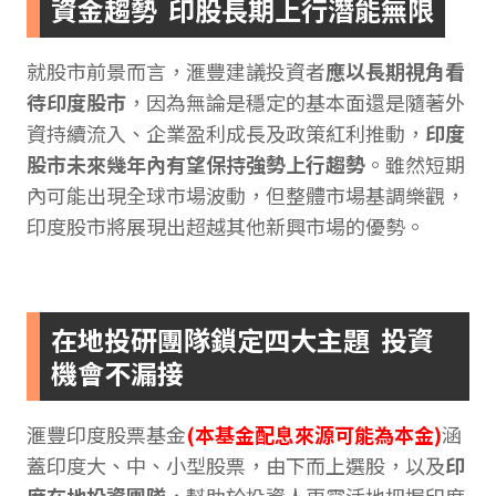
資金趨勢 印股長期上行潛能無限
就股市前景而言，滙豐建議投資者
應以長期視角看
待印度股市
，因為無論是穩定的基本面還是隨著外
資持續流入、企業盈利成長及政策紅利推動，
印度
股市未來幾年內有望保持強勢上行趨勢
。雖然短期
內可能出現全球市場波動，但整體市場基調樂觀，
印度股市將展現出超越其他新興市場的優勢。
在地投研團隊鎖定四大主題 投資
機會不漏接
滙豐印度股票基金
(本基金配息來源可能為本金)
涵
蓋印度大、中、小型股票，由下而上選股，以及
印