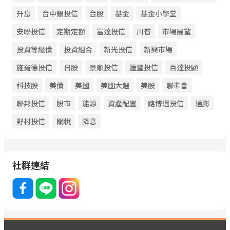
升息
台中銀投信
台股
基金
基金小學堂
安聯投信
定期定額
富達投信
川普
市場展望
投資等級債
投資組合
新光投信
新興市場
施羅德投信
日股
景順投信
滙豐投信
百達投顧
科技股
美債
美國
美國大選
美股
聯準會
聯邦投信
股市
能源
資產配置
路博邁投信
通膨
野村投信
關稅
降息
社群連結