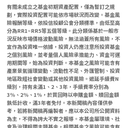
有關未成立之基金初期資產配置，僅為暫訂之規
劃，實際投資配置可能依市場狀況而改變。基金風
險報酬等級，依投信投顧公會分類標準，由低至高
分為RR1~RR5等五個等級。此分類係基於一般市
況反映市場價格波動風險，無法涵蓋所有風險，不
宜作為投資唯一依據，投資人仍應注意所投資基金
之個別風險，並考量個人風險承擔能力、資金可運
用期間等，始為投資判斷。本基金之風險可能含有
產業景氣循環變動、流動性不足、外匯管制、投資
地區政經社會變動或其他投資風險。遞延手續費N
級別，持有未滿1、2、3年，手續費率分別為
3%、2%、1%，於買回時以申購金額、贖回金額
孰低計收，滿3年者免付。本新聞稿內容僅供參
考，若將新聞稿再編製者，應以本公司所公開資料
為主，不得為誇大不實之報導。本基金屬環境、社
會及治理相關主題基金，相關基金之風險可能含有