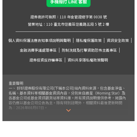
手機撥打 LINE 客服
證券商許可執照：110 年金管證總字第 0038 號
營業地址：110 臺北市信義區信義路五段 5 號 2 樓
個人資料保護法應告知事項說明與聲明
隱私權保護政策
資訊安全政策
金融消費爭議處理專區
防制洗錢及打擊資助恐怖主義專區
證券投資反詐騙專區
資料共享隱私權政策聲明
重要聲明
一、 好好證券股份有限公司(下稱本公司)站內資料來源，包含基金淨值、
名稱、基本資料等相關基金資訊內容，分別來自晨星（Morning Star）及
各基金公司或基金資訊觀測站等資料庫。所有資訊說明僅供參考，揭露內
容仍應以基金公司公告為主。除有特別註明外，相關資料最後更新時間
為：2026年08月07日。
二、 本公司保留開戶審核通過與否及是否接受客戶下單指示之權利。本公
司執行受託買賣，就您的委託交易，即便已完成扣款，其實際成交與否，
仍應以本公司或基金公司確認成交資料為準。建議您登入本公司平台(下稱
本平台、官網或網站)，注意及查詢最新交易結果。
三、 本公司為提供投資人更好的投資服務，依金融消費者保護法相關規
定，會施行風險屬性評估程序。