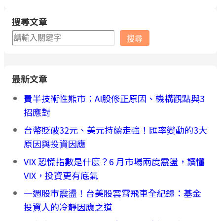
搜尋文章
搜
搜尋
尋
最新文章
費半技術性熊市：AI股修正原因、機構觀點與3
招應對
台幣貶破32元、美元持續走強！匯率變動的3大
原因與投資因應
VIX 恐慌指數是什麼？6 月市場兩度震盪，讀懂
VIX，投資更有底氣
一週股市震盪！台美股雲霄飛車全紀錄：基金
投資人的冷靜因應之道