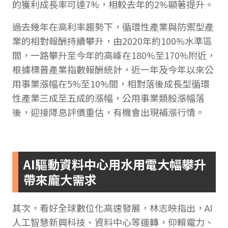
的獲利成長率可達7%，相較去年的2%顯著提升。
過去幾年在高利率趨勢下，循環性產業與防禦型產
業的相對報酬持續攀升，由2020年約100%水準區
間，一路攀升至今年的高峰在180%至170%附近，
根據標普產業指數報酬統計，近一年及今年以來公
用事業漲幅在5%至10%間，相對落後成長型循環
性產業三成至五成的漲幅，公用事業類股漲幅落
後，迎接降息評價重估，有機會出現補漲行情。
AI驅動資料中心用水用電大幅攀升
帶來龐大需求
其次，看好全球數位化高速發展，林志映指出，AI
人工智慧新興科技、資料中心等運轉，仰賴電力、