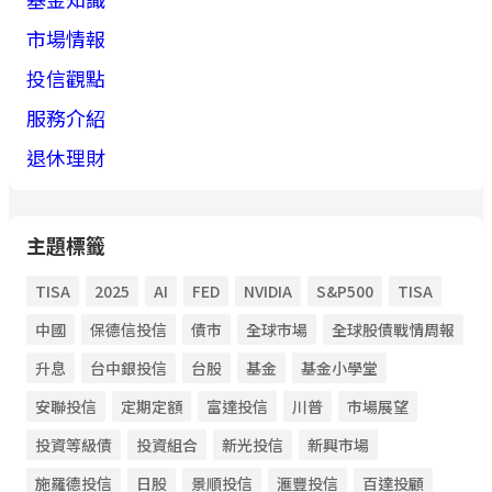
市場情報
投信觀點
服務介紹
退休理財
主題標籤
TISA
2025
AI
FED
NVIDIA
S&P500
TISA
中國
保德信投信
債市
全球市場
全球股債戰情周報
升息
台中銀投信
台股
基金
基金小學堂
安聯投信
定期定額
富達投信
川普
市場展望
投資等級債
投資組合
新光投信
新興市場
施羅德投信
日股
景順投信
滙豐投信
百達投顧