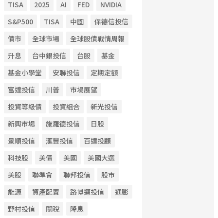
TISA
2025
AI
FED
NVIDIA
S&P500
TISA
中國
保德信投信
債市
全球市場
全球股債戰情周報
升息
台中銀投信
台股
基金
基金小學堂
安聯投信
定期定額
富達投信
川普
市場展望
投資等級債
投資組合
新光投信
新興市場
施羅德投信
日股
景順投信
滙豐投信
百達投顧
科技股
美債
美國
美國大選
美股
聯準會
聯邦投信
股市
能源
資產配置
路博邁投信
通膨
野村投信
關稅
降息