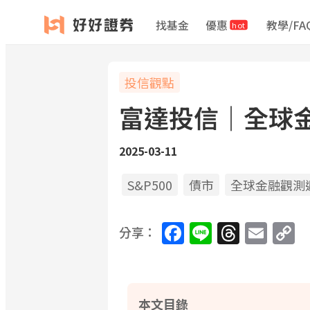
找基金
優惠
教學/FA
hot
投信觀點
富達投信｜全球金融觀
2025-03-11
S&P500
債市
全球金融觀測
Facebook
Line
Threa
Ema
C
分享：
L
本文目錄