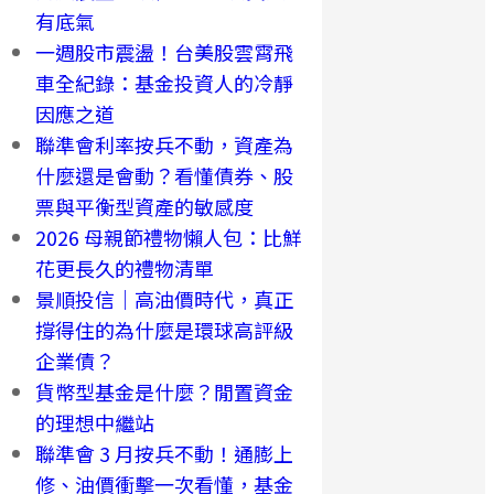
有底氣
一週股市震盪！台美股雲霄飛
車全紀錄：基金投資人的冷靜
因應之道
聯準會利率按兵不動，資產為
什麼還是會動？看懂債券、股
票與平衡型資產的敏感度
2026 母親節禮物懶人包：比鮮
花更長久的禮物清單
景順投信｜高油價時代，真正
撐得住的為什麼是環球高評級
企業債？
貨幣型基金是什麼？閒置資金
的理想中繼站
聯準會 3 月按兵不動！通膨上
修、油價衝擊一次看懂，基金