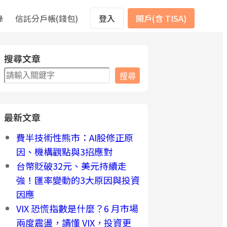
錄
信託分戶帳(錢包)
登入
開戶(含 TISA)
搜尋文章
搜
搜尋
尋
最新文章
費半技術性熊市：AI股修正原
因、機構觀點與3招應對
台幣貶破32元、美元持續走
強！匯率變動的3大原因與投資
因應
VIX 恐慌指數是什麼？6 月市場
兩度震盪，讀懂 VIX，投資更