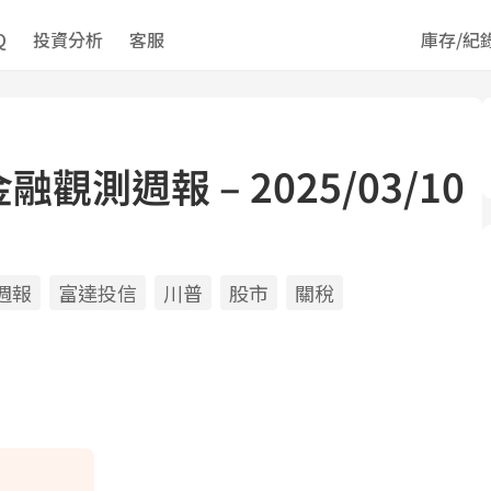
Q
投資分析
客服
庫存/紀
測週報 – 2025/03/10
週報
富達投信
川普
股市
關稅
ds
il
opy
ink