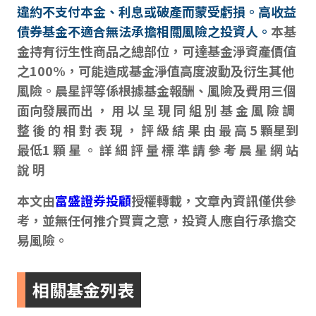
違約不支付本金、利息或破產而蒙受虧損。高收益
債券基金不適合無法承擔相關風險之投資人。
本基
金持有衍生性商品之總部位，可達基金淨資產價值
之100%，可能造成基金淨值高度波動及衍生其他
風險。晨星評等係根據基金報酬、風險及費用三個
面向發展而出 ， 用 以 呈 現 同 組 別 基 金 風 險 調
整 後 的 相 對 表 現 ， 評 級 結 果 由 最 高 5 顆星到
最低1 顆 星 。 詳 細 評 量 標 準 請 參 考 晨 星 網 站
說 明
本文由
富盛證券投顧
授權轉載，文章內資訊僅供參
考，並無任何推介買賣之意，投資人應自行承擔交
易風險。
相關基金列表