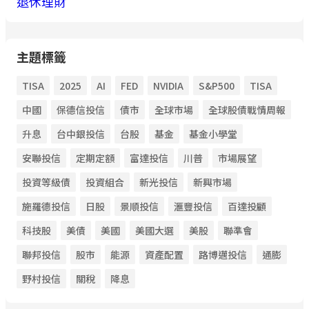
退休理財
主題標籤
TISA
2025
AI
FED
NVIDIA
S&P500
TISA
中國
保德信投信
債市
全球市場
全球股債戰情周報
升息
台中銀投信
台股
基金
基金小學堂
安聯投信
定期定額
富達投信
川普
市場展望
投資等級債
投資組合
新光投信
新興市場
施羅德投信
日股
景順投信
滙豐投信
百達投顧
科技股
美債
美國
美國大選
美股
聯準會
聯邦投信
股市
能源
資產配置
路博邁投信
通膨
野村投信
關稅
降息