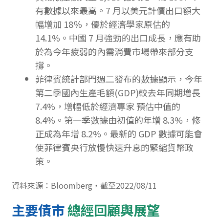
有數據以來最高。7 月以美元計價出口額大
幅增加 18％，優於經濟學家原估的
14.1%。中國 7 月強勁的出口成長，應有助
於為今年疲弱的內需消費市場帶來部分支
撐。
菲律賓統計部門週二發布的數據顯示，今年
第二季國內生產毛額(GDP)較去年同期增長
7.4%，增幅低於經濟專家 預估中值的
8.4%。第一季數據由初值的年增 8.3%，修
正成為年增 8.2%。最新的 GDP 數據可能會
使菲律賓央行放慢快速升息的緊縮貨幣政
策。
資料來源：Bloomberg，截至2022/08/11
主要債市
總經回顧與展望