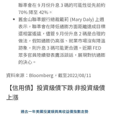
聯準會在 9 月份升息 3 碼的可能性從先前約
70% 降至 42%。
舊金山聯準銀行總裁戴莉 (Mary Daly) 上週
表示，聯準會在降低通膨方面距離達成目標
還相當遙遠，儘管 9 月份升息 2 碼是合理的
做法，假如通膨仍高漲、就業市場沒有降溫
跡象，則升息 3 碼可能更合適。近期 FED
眾多官員陸續發表鷹派談話，展現對抗通膨
的決心。
資料來源：Bloomberg，截至2022/08/11
【信用債】
投資級債下跌 非投資級債
上漲