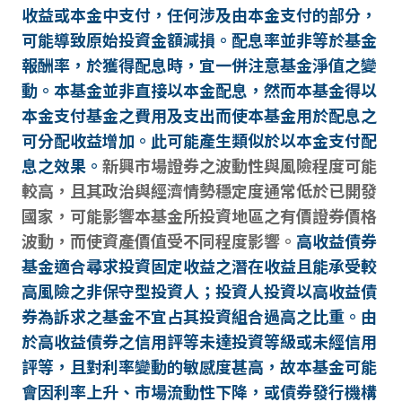
收益或本金中支付，任何涉及由本金支付的部分，
可能導致原始投資金額減損。配息率並非等於基金
報酬率，於獲得配息時，宜一併注意基金淨值之變
動。本基金並非直接以本金配息，然而本基金得以
本金支付基金之費用及支出而使本基金用於配息之
可分配收益增加。此可能產生類似於以本金支付配
息之效果。
新興市場證券之波動性與風險程度可能
較高，且其政治與經濟情勢穩定度通常低於已開發
國家，可能影響本基金所投資地區之有價證券價格
波動，而使資產價值受不同程度影響。
高收益債券
基金適合尋求投資固定收益之潛在收益且能承受較
高風險之非保守型投資人；投資人投資以高收益債
券為訴求之基金不宜占其投資組合過高之比重。由
於高收益債券之信用評等未達投資等級或未經信用
評等，且對利率變動的敏感度甚高，故本基金可能
會因利率上升、市場流動性下降，或債券發行機構