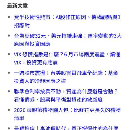
最新文章
費半技術性熊市：AI股修正原因、機構觀點與3
招應對
台幣貶破32元、美元持續走強！匯率變動的3大
原因與投資因應
VIX 恐慌指數是什麼？6 月市場兩度震盪，讀懂
VIX，投資更有底氣
一週股市震盪！台美股雲霄飛車全紀錄：基金
投資人的冷靜因應之道
聯準會利率按兵不動，資產為什麼還是會動？
看懂債券、股票與平衡型資產的敏感度
2026 母親節禮物懶人包：比鮮花更長久的禮物
清單
景順投信｜高油價時代，真正撐得住的為什麼