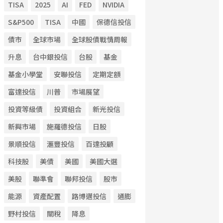
TISA
2025
AI
FED
NVIDIA
S&P500
TISA
中國
保德信投信
債市
全球市場
全球股債戰情周報
升息
台中銀投信
台股
基金
基金小學堂
安聯投信
定期定額
富達投信
川普
市場展望
投資等級債
投資組合
新光投信
新興市場
施羅德投信
日股
景順投信
滙豐投信
百達投顧
科技股
美債
美國
美國大選
美股
聯準會
聯邦投信
股市
能源
資產配置
路博邁投信
通膨
野村投信
關稅
降息