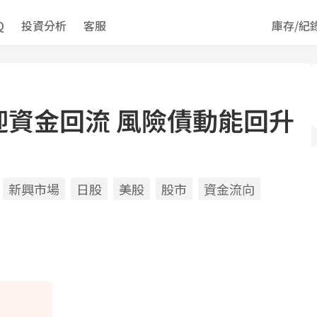
Q
投資分析
客服
庫存/紀
迎資金回流 風險債動能回升
新興市場
日股
美股
股市
資金流向
ds
il
opy
ink