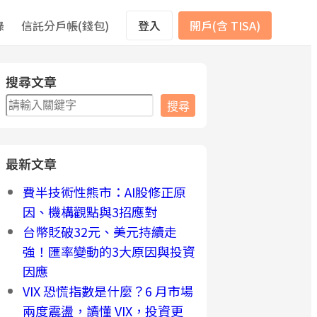
錄
信託分戶帳(錢包)
登入
開戶(含 TISA)
搜尋文章
搜
搜尋
尋
最新文章
費半技術性熊市：AI股修正原
因、機構觀點與3招應對
台幣貶破32元、美元持續走
強！匯率變動的3大原因與投資
因應
VIX 恐慌指數是什麼？6 月市場
兩度震盪，讀懂 VIX，投資更