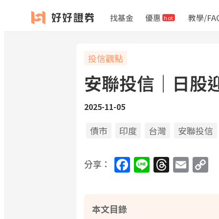
找基金
優惠
教學/FA
hot
投信觀點
安聯投信｜日股
2025-11-05
債市
印度
台灣
安聯投信
Facebook
Line
Threa
Ema
C
分享：
L
本文目錄