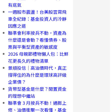
有底氣
一週股市震盪！台美股雲霄飛
車全紀錄：基金投資人的冷靜
因應之道
聯準會利率按兵不動，資產為
什麼還是會動？看懂債券、股
票與平衡型資產的敏感度
2026 母親節禮物懶人包：比鮮
花更長久的禮物清單
景順投信｜高油價時代，真正
撐得住的為什麼是環球高評級
企業債？
貨幣型基金是什麼？閒置資金
的理想中繼站
聯準會 3 月按兵不動！通膨上
修、油價衝擊一次看懂，基金