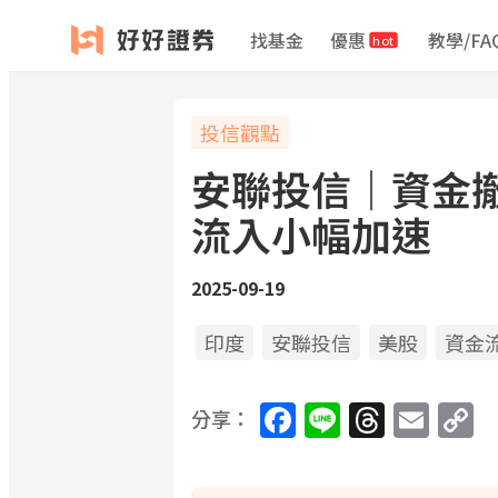
找基金
優惠
教學/FA
hot
投信觀點
安聯投信｜資金
流入小幅加速
2025-09-19
印度
安聯投信
美股
資金
Facebook
Line
Threa
Ema
C
分享：
L