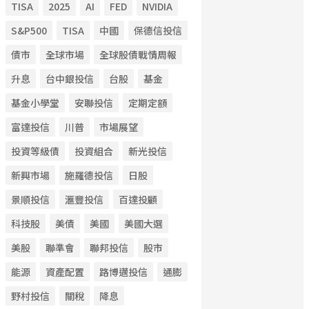
TISA
2025
AI
FED
NVIDIA
S&P500
TISA
中國
保德信投信
債市
全球市場
全球股債戰情周報
升息
台中銀投信
台股
基金
基金小學堂
安聯投信
定期定額
富達投信
川普
市場展望
投資等級債
投資組合
新光投信
新興市場
施羅德投信
日股
景順投信
滙豐投信
百達投顧
科技股
美債
美國
美國大選
美股
聯準會
聯邦投信
股市
能源
資產配置
路博邁投信
通膨
野村投信
關稅
降息