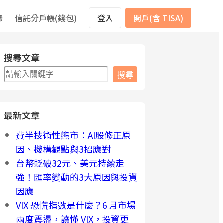
錄
信託分戶帳(錢包)
登入
開戶(含 TISA)
搜尋文章
搜
搜尋
尋
最新文章
費半技術性熊市：AI股修正原
因、機構觀點與3招應對
台幣貶破32元、美元持續走
強！匯率變動的3大原因與投資
因應
VIX 恐慌指數是什麼？6 月市場
兩度震盪，讀懂 VIX，投資更