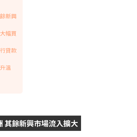
其餘新興
韓大幅買
銀行貸款
單升溫
洲 其餘新興市場流入擴大