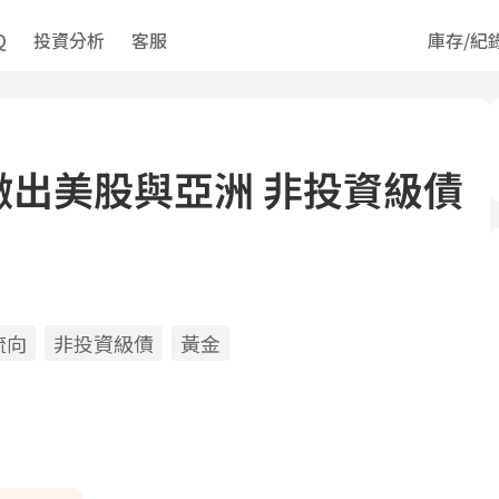
Q
投資分析
客服
庫存/紀
撤出美股與亞洲 非投資級債
流向
非投資級債
黃金
ds
il
opy
ink