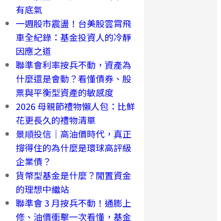
有底氣
一週股市震盪！台美股雲霄飛
車全紀錄：基金投資人的冷靜
因應之道
聯準會利率按兵不動，資產為
什麼還是會動？看懂債券、股
票與平衡型資產的敏感度
2026 母親節禮物懶人包：比鮮
花更長久的禮物清單
景順投信｜高油價時代，真正
撐得住的為什麼是環球高評級
企業債？
貨幣型基金是什麼？閒置資金
的理想中繼站
聯準會 3 月按兵不動！通膨上
修、油價衝擊一次看懂，基金