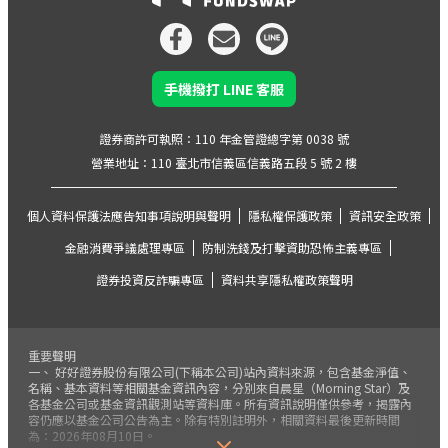
手機撥打 LINE 客服
證券商許可執照：110 年金管證總字第 0038 號
營業地址：110 臺北市信義區信義路五段 5 號 2 樓
個人資料保護法應告知事項說明與聲明
隱私權保護政策
資訊安全政策
金融消費爭議處理專區
防制洗錢及打擊資助恐怖主義專區
證券投資反詐騙專區
資料共享隱私權政策聲明
重要聲明
一、 好好證券股份有限公司(下稱本公司)站內資料來源，包含基金淨值、
名稱、基本資料等相關基金資訊內容，分別來自晨星（Morning Star）及
各基金公司或基金資訊觀測站等資料庫。所有資訊說明僅供參考，揭露內
容仍應以基金公司公告為主。除有特別註明外，相關資料最後更新時間
為：2026年08月10日。