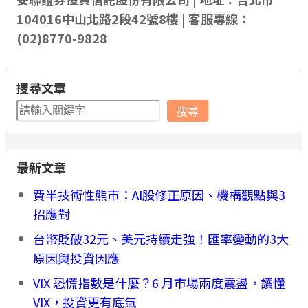
104016中山北路2段42號8樓 | 客服專線：
(02)8770-9828
搜尋文章
搜
搜尋
尋
最新文章
費半技術性熊市：AI股修正原因、機構觀點與3
招應對
台幣貶破32元、美元持續走強！匯率變動的3大
原因與投資因應
VIX 恐慌指數是什麼？6 月市場兩度震盪，讀懂
VIX，投資更有底氣