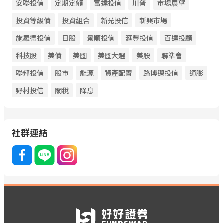
安聯投信
定期定額
富達投信
川普
市場展望
投資等級債
投資組合
新光投信
新興市場
施羅德投信
日股
景順投信
滙豐投信
百達投顧
科技股
美債
美國
美國大選
美股
聯準會
聯邦投信
股市
能源
資產配置
路博邁投信
通膨
野村投信
關稅
降息
社群連結