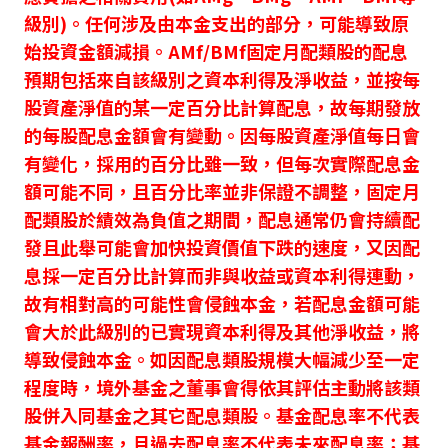
級別)。任何涉及由本金支出的部分，可能導致原
始投資金額減損。AMf/BMf固定月配類股的配息
預期包括來自該級別之資本利得及淨收益，並按每
股資產淨值的某一定百分比計算配息，故每期發放
的每股配息金額會有變動。因每股資產淨值每日會
有變化，採用的百分比雖一致，但每次實際配息金
額可能不同，且百分比率並非保證不調整，固定月
配類股於績效為負值之期間，配息通常仍會持續配
發且此舉可能會加快投資價值下跌的速度，又因配
息採一定百分比計算而非與收益或資本利得連動，
故有相對高的可能性會侵蝕本金，若配息金額可能
會大於此級別的已實現資本利得及其他淨收益，將
導致侵蝕本金。如因配息類股規模大幅減少至一定
程度時，境外基金之董事會得依其評估主動將該類
股併入同基金之其它配息類股。基金配息率不代表
基金報酬率，且過去配息率不代表未來配息率；基