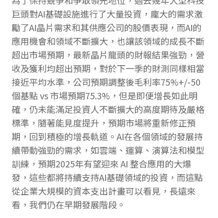
為了保持競爭和爭取領先地位，過去幾年大型科技
巨頭對AI基礎設施進行了大量投資，龐大的需求激
勵了AI晶片需求和其供應公司的股價表現，而AI的
應用機會和領域不斷擴大，也讓該領域的成長不斷
超出市場預期，最新晶片龍頭的財報結果強勁，營
收及獲利均超出預期，對於下一季的財測同樣相當
接近平均水準，公司預期調整後毛利率75%+/-50
個基點 vs 市場預期75.3%，但是即便增長如此明
確，仍未能滿足投資人不斷擴大的高度期待及嚴格
標準，隨著能見度提升，預期市場將重新修正預
期，回到積極的增長軌道。AI在各個領域的發展持
續帶動強勁的需求，如雲端、運算、演算法和模型
訓練，預期2025年有望迎來 AI 整合應用的大爆
發，這些都將持續支持AI基礎領域的投資，而這點
從企業大規模的資本支出計畫可以看見，長遠來
看，我們仍在早期發展階段。