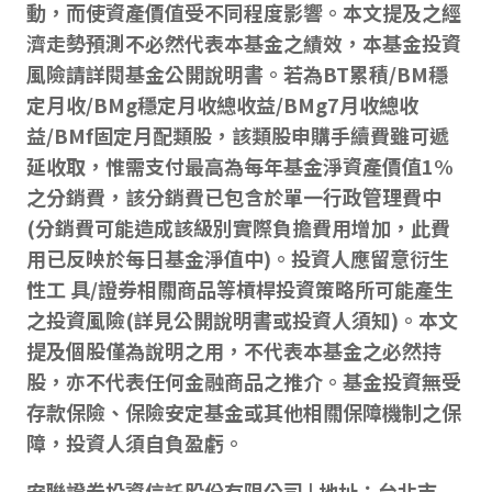
動，而使資產價值受不同程度影響。本文提及之經
濟走勢預測不必然代表本基金之績效，本基金投資
風險請詳閱基金公開說明書。若為BT累積/BM穩
定月收/BMg穩定月收總收益/BMg7月收總收
益/BMf固定月配類股，該類股申購手續費雖可遞
延收取，惟需支付最高為每年基金淨資產價值1%
之分銷費，該分銷費已包含於單一行政管理費中
(分銷費可能造成該級別實際負擔費用增加，此費
用已反映於每日基金淨值中)。投資人應留意衍生
性工 具/證券相關商品等槓桿投資策略所可能產生
之投資風險(詳見公開說明書或投資人須知)。本文
提及個股僅為說明之用，不代表本基金之必然持
股，亦不代表任何金融商品之推介。基金投資無受
存款保險、保險安定基金或其他相關保障機制之保
障，投資人須自負盈虧。
安聯證券投資信託股份有限公司 | 地址：台北市