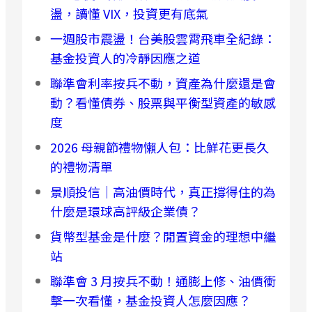
盪，讀懂 VIX，投資更有底氣
一週股市震盪！台美股雲霄飛車全紀錄：
基金投資人的冷靜因應之道
聯準會利率按兵不動，資產為什麼還是會
動？看懂債券、股票與平衡型資產的敏感
度
2026 母親節禮物懶人包：比鮮花更長久
的禮物清單
景順投信｜高油價時代，真正撐得住的為
什麼是環球高評級企業債？
貨幣型基金是什麼？閒置資金的理想中繼
站
聯準會 3 月按兵不動！通膨上修、油價衝
擊一次看懂，基金投資人怎麼因應？