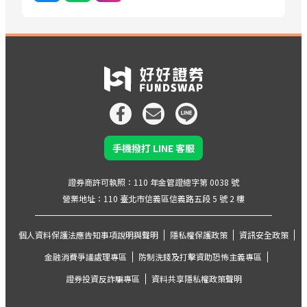
手機撥打 LINE 客服
證券商許可執照：110 年金管證總字第 0038 號
營業地址：110 臺北市信義區信義路五段 5 號 2 樓
個人資料保護法應告知事項說明與聲明
隱私權保護政策
資訊安全政策
金融消費爭議處理專區
防制洗錢及打擊資助恐怖主義專區
證券投資反詐騙專區
資料共享隱私權政策聲明