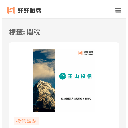
跳
至
主
要
標籤:
關稅
內
容
投信觀點