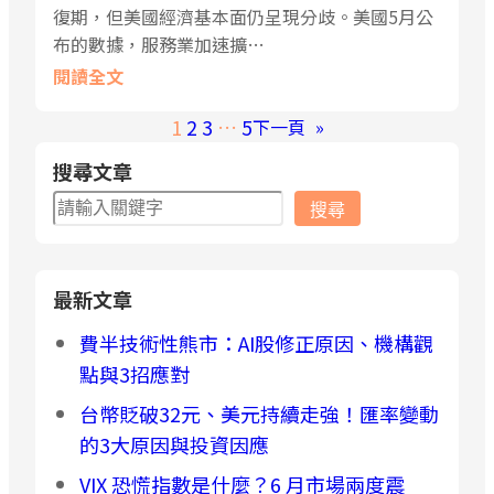
復期，但美國經濟基本面仍呈現分歧。美國5月公
布的數據，服務業加速擴…
閱讀全文
1
2
3
…
5
下一頁
»
搜尋文章
搜
搜尋
尋
最新文章
費半技術性熊市：AI股修正原因、機構觀
點與3招應對
台幣貶破32元、美元持續走強！匯率變動
的3大原因與投資因應
VIX 恐慌指數是什麼？6 月市場兩度震