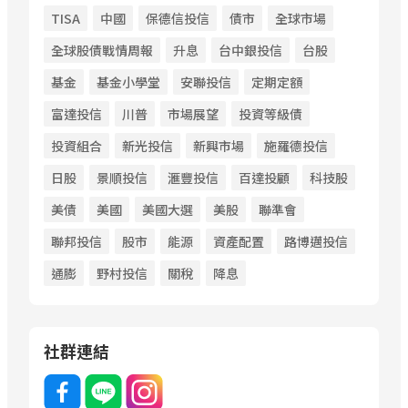
TISA
中國
保德信投信
債市
全球市場
全球股債戰情周報
升息
台中銀投信
台股
基金
基金小學堂
安聯投信
定期定額
富達投信
川普
市場展望
投資等級債
投資組合
新光投信
新興市場
施羅德投信
日股
景順投信
滙豐投信
百達投顧
科技股
美債
美國
美國大選
美股
聯準會
聯邦投信
股市
能源
資產配置
路博邁投信
通膨
野村投信
關稅
降息
社群連結