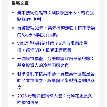
最新文章
費半技術性熊市：AI股修正原因、機構觀
點與3招應對
台幣貶破32元、美元持續走強！匯率變動
的3大原因與投資因應
VIX 恐慌指數是什麼？6 月市場兩度震
盪，讀懂 VIX，投資更有底氣
一週股市震盪！台美股雲霄飛車全紀錄：
基金投資人的冷靜因應之道
聯準會利率按兵不動，資產為什麼還是會
動？看懂債券、股票與平衡型資產的敏感
度
2026 母親節禮物懶人包：比鮮花更長久
的禮物清單