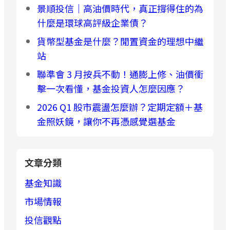
景順投信｜高油價時代，真正撐得住的為
什麼是環球高評級企業債？
貨幣型基金是什麼？閒置資金的理想中繼
站
聯準會 3 月按兵不動！通膨上修、油價衝
擊一次看懂，基金投資人怎麼因應？
2026 Q1 股市震盪怎麼辦？定期定額＋基
金照妖鏡，讓你不再憑感覺選基金
文章分類
基金知識
市場情報
投信觀點