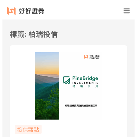
跳
至
主
要
標籤:
柏瑞投信
內
容
投信觀點