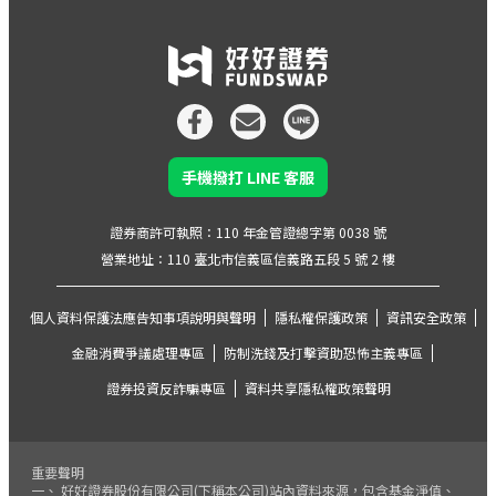
手機撥打 LINE 客服
證券商許可執照：110 年金管證總字第 0038 號
營業地址：110 臺北市信義區信義路五段 5 號 2 樓
個人資料保護法應告知事項說明與聲明
隱私權保護政策
資訊安全政策
金融消費爭議處理專區
防制洗錢及打擊資助恐怖主義專區
證券投資反詐騙專區
資料共享隱私權政策聲明
重要聲明
一、 好好證券股份有限公司(下稱本公司)站內資料來源，包含基金淨值、