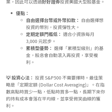
業，因此可以透過
好好證券
投資美國大型股基金。
優點：
自由選擇台幣或外幣扣款：
自由選擇想
投資的幣別，投資彈性大。
定期定額門檻低：
適合小資族每月
3,000 元起步。
累積型優勢：
選擇「累積型級別」的基
金，股息會自動滾入再投資，享受複
利。
💡 投資心法：
投資 S&P500 不需要擇時。最佳策
略是「定期定額 (Dollar Cost Averaging)」。在指
數高點時買少一點，低點時買多一點，長期下來你
的持有成本會落在平均線，並享受微笑曲線的獲
利。