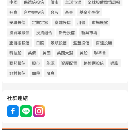
中國
保德信投信
債市
全球市場
全球股債戰情周報
升息
台中銀投信
台股
基金
基金小學堂
安聯投信
定期定額
富達投信
川普
市場展望
投資等級債
投資組合
新光投信
新興市場
施羅德投信
日股
景順投信
滙豐投信
百達投顧
科技股
美債
美國
美國大選
美股
聯準會
聯邦投信
股市
能源
資產配置
路博邁投信
通膨
野村投信
關稅
降息
社群連結