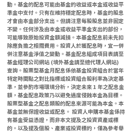
動。基金的配息可能由基金的收益或本金或收益平
準金中支付。只有在維持穩定配息時，基金的股息
才會由本金部分支出。但請注意每股股息並非固定
不變。任何涉及由本金或收益平準金支出的部份，
可能導致原始投資金額減損。本基金配息前未先扣
除應負擔之相關費用。投資人於獲配息時，宜一併
併注意基金淨值之變動。基金配息組成項目表請至
基金經理公司網站 (境外基金請至總代理人網站)
查詢。股票型基金月配息係依基金投資組合於當年
特定時間點之對比指標或投資組合股利率為決定基
準，並參酌市場環境分析，決定未來 1 年之配息金
額，基金配息政策乃以避免過度侵蝕本金為目標。
股票型基金之配息類股的配息來源可能為本金。本
基金並無保證收益或配息。 投資人申購本基金係持
有基金受益憑證，而非本文提及之投資資產或標
的。以及提及個股、產業或投資標的，僅為參考舉