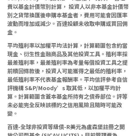
費以基金計價幣別計算， 投資人以非本基金計價幣
別之貨幣換匯後申購本基金者，費用可能會因匯率
波動而增加或減少。百達投顧未收取申購或買回佣
金。
平均殖利率以加權平均法計算，計算範圍包含約當
現金、衍生性金融商品及其他投資工具。殖利率採
最差殖利率，最差殖利率為考量每個投資工具之提
前贖回條款後，投資人可能獲得之最低的殖利率，
最低殖利率不代表基金報酬率。平均信評參考自信
評機構 S&P/Moody’s 取其低，以加權平均計
算。計算範圍含蓋本基金所持有之債券部位。評等
未必能完全反映該標的之信用風險且隨時可能改
變。
百達-全球非投資等級債-R美元為盧森堡註冊之開
放公司型基金 (SICAV UCITS)，目前管理費為