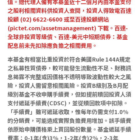
值。總代理人備有本基金近十二個月內由本金支付
之股利相關資料供投資人查閱，投資人得致電百達
投顧 (02) 6622-6600 或至百達投顧網站
(pictet.com/assetmanagement) 下載。百達-
全球非投資等級債、百達-美元中短期債券：基金
配息前未先扣除應負擔之相關費用。
本基金有相當比重投資於符合美國Rule 144A規定
之私募性質債券，較可能發生流動性不足、財務訊
息揭露不完整或因價格不透明導致波動性較大之風
險，投資人需留意相關風險。投資B級別及B月配
級別基金不收申購手續費，但如提前贖回投資人須
支付遞延手續費(CDSC)，並從贖回款項中扣除。
「手續費」雖可遞延收取，惟每年仍需支付1.0%
的分銷費，可能造成實際負擔費用增加。該手續費
依原始申購價格乘上買回股份數量。基金遞延手續
費率：0-1年(含)3%，1-2年(含)2%，2-3年