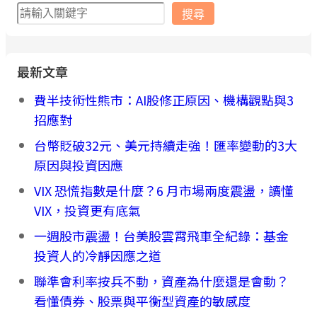
搜
搜尋
尋
最新文章
費半技術性熊市：AI股修正原因、機構觀點與3
招應對
台幣貶破32元、美元持續走強！匯率變動的3大
原因與投資因應
VIX 恐慌指數是什麼？6 月市場兩度震盪，讀懂
VIX，投資更有底氣
一週股市震盪！台美股雲霄飛車全紀錄：基金
投資人的冷靜因應之道
聯準會利率按兵不動，資產為什麼還是會動？
看懂債券、股票與平衡型資產的敏感度