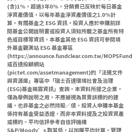
(含)1%，超過3年0%。分銷費已反映於每日基金
淨資產價值，以每年基金淨資產價值之1.0%計
算。有關基金之 ESG 資訊，投資人應於申購前詳
閱基金公開說明書或投資人須知所載之基金所有特
色或目標等資訊。本基金其他 ESG 資訊可參閱境
外基金觀測站 ESG 基金專區
(https://announce.fundclear.com.tw/MOPSFund
或百達投顧網站
(pictet.com/assetmanagement)的「法規文件
與資源庫」專區中「瑞士百達環境社會及治理
(ESG)基金揭露資訊」查詢。本資料所提之企業，
僅為舉例說明之用，不應被視為買賣該標的的建
議，也非基金之必然持股／債。投資人申購本基金
係持有基金受益憑證，而非本資料提及之投資資產
或標的。平均信評參考自信評機構
S&P/Moody’s 取其低，以加權平均計算。管理