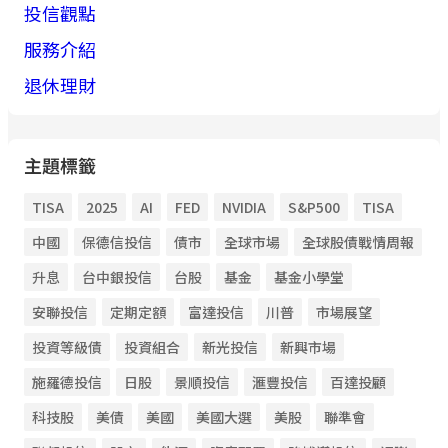
投信觀點
服務介紹
退休理財
主題標籤
TISA
2025
AI
FED
NVIDIA
S&P500
TISA
中國
保德信投信
債市
全球市場
全球股債戰情周報
升息
台中銀投信
台股
基金
基金小學堂
安聯投信
定期定額
富達投信
川普
市場展望
投資等級債
投資組合
新光投信
新興市場
施羅德投信
日股
景順投信
滙豐投信
百達投顧
科技股
美債
美國
美國大選
美股
聯準會