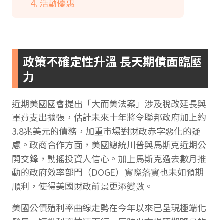
活動優惠
政策不確定性升溫 長天期債面臨壓
力
近期美國國會提出「大而美法案」涉及稅改延長與
軍費支出擴張，估計未來十年將令聯邦政府加上約
3.8兆美元的債務，加重市場對財政赤字惡化的疑
慮。政商合作方面，美國總統川普與馬斯克近期公
開交鋒，動搖投資人信心。加上馬斯克過去數月推
動的政府效率部門（DOGE）實際落實也未如預期
順利，使得美國財政前景更添變數。
美國公債殖利率曲線走勢在今年以來已呈現極端化