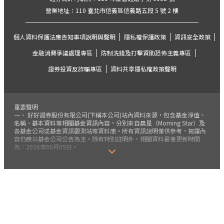
營業地址：110 臺北市信義區信義路五段 5 號 2 樓
個人資料保護法應告知事項說明與聲明
隱私權保護政策
資訊安全政策
金融消費爭議處理專區
防制洗錢及打擊資助恐怖主義專區
證券投資反詐騙專區
資料共享隱私權政策聲明
重要聲明
一、 好好證券股份有限公司(下稱本公司)站內資料來源，包含基金淨值、
名稱、基本資料等相關基金資訊內容，分別來自晨星（Morning Star）及
各基金公司或基金資訊觀測站等資料庫。所有資訊說明僅供參考，揭露內
容仍應以基金公司公告為主。除有特別註明外，相關資料最後更新時間
為：2026年08月09日。
二、 本公司保留開戶審核通過與否及是否接受客戶下單指示之權利。本公
司執行受託買賣，就您的委託交易，即便已完成扣款，其實際成交與否，
仍應以本公司或基金公司確認成交資料為準。建議您登入本公司平台(下稱
本平台、官網或網站)，注意及查詢最新交易結果。
三、 本公司為提供投資人更好的投資服務，依金融消費者保護法相關規
定，會施行風險屬性評估程序。
四、 基金風險報酬等級為投信投顧公會針對基金之價格波動風險程度，依
基金投資標的風險屬性與投資地區市場風險狀況編製，分類為RR1-RR5五
級，數字越大代表風險越高，此風險級數僅供參考。