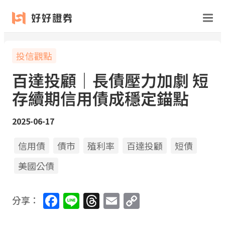
投信觀點
百達投顧｜長債壓力加劇 短
存續期信用債成穩定錨點
2025-06-17
信用債
債市
殖利率
百達投顧
短債
美國公債
Facebook
Line
Threads
Email
Copy
分享：
Link