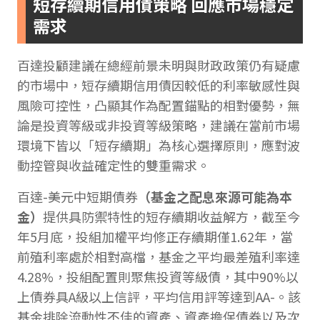
短存續期信用債策略 回應市場穩定
需求
百達投顧建議在總經前景未明與財政政策仍有疑慮
的市場中，短存續期信用債因較低的利率敏感性與
風險可控性，凸顯其作為配置錨點的相對優勢，無
論是投資等級或非投資等級策略，建議在當前市場
環境下皆以「短存續期」為核心選擇原則，應對波
動控管與收益確定性的雙重需求。
百達-美元中短期債券
（基金之配息來源可能為本
金）
提供具防禦特性的短存續期收益解方，截至今
年5月底，投組加權平均修正存續期僅1.62年，當
前殖利率處於相對高檔，基金之平均最差殖利率達
4.28%，投組配置則聚焦投資等級債，其中90%以
上債券具A級以上信評，平均信用評等達到AA-。該
基金排除流動性不佳的資產、資產擔保債券以及次