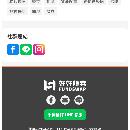
聯邦投信
股市
能源
資產配置
路博邁投信
通膨
野村投信
關稅
降息
社群連結
手機撥打 LINE 客服
證券商許可執照：110 年金管證總字第 0038 號