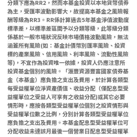
分類下應為RR2，然而本基金投資以本地貨幣債券
為主，受匯率波動影響大，故提高本基金之風險報
酬等級為RR3。RR係計算過去5年基金淨值波動度
標準差，以標準差區間予以分類等級，此等級分類
係基於一般巿場狀況反映巿場價格波動風險，無法
涵蓋所有風險(如：基金計價幣別匯率風險、投資
標的產業風險、信用風險、利率風險、流動性風險
等)，不宜作為投資唯一依據，投資人仍應注意所
投資基金個別的風險。「滙豐資源豐富國家債券基
金（本基金）應負擔之支出及費用，於計算各類型
每受益權單位淨資產價值、收益分配（僅配息型受
益權單位之受益人可享有之收益分配)或其它必要
情形時，應按各類型受益權單位個別之投資情形與
受益權單位數之比例，分別計算各類型受益權單位
應負擔之支出及費用。本基金配息型受益權單位可
分配收益未達該月最後一個營業日配息型受益權單