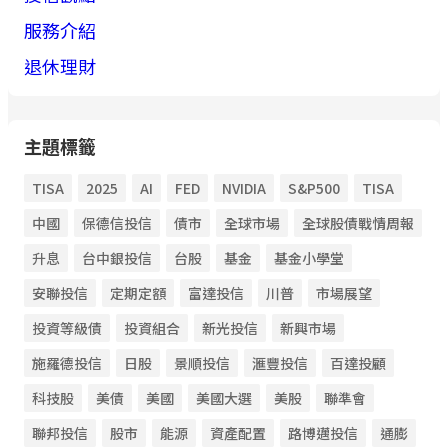
服務介紹
退休理財
主題標籤
TISA
2025
AI
FED
NVIDIA
S&P500
TISA
中國
保德信投信
債市
全球市場
全球股債戰情周報
升息
台中銀投信
台股
基金
基金小學堂
安聯投信
定期定額
富達投信
川普
市場展望
投資等級債
投資組合
新光投信
新興市場
施羅德投信
日股
景順投信
滙豐投信
百達投顧
科技股
美債
美國
美國大選
美股
聯準會
聯邦投信
股市
能源
資產配置
路博邁投信
通膨