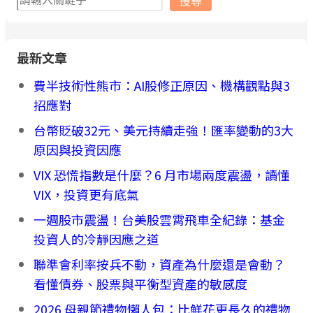
搜尋
尋
最新文章
費半技術性熊市：AI股修正原因、機構觀點與3
招應對
台幣貶破32元、美元持續走強！匯率變動的3大
原因與投資因應
VIX 恐慌指數是什麼？6 月市場兩度震盪，讀懂
VIX，投資更有底氣
一週股市震盪！台美股雲霄飛車全紀錄：基金
投資人的冷靜因應之道
聯準會利率按兵不動，資產為什麼還是會動？
看懂債券、股票與平衡型資產的敏感度
2026 母親節禮物懶人包：比鮮花更長久的禮物