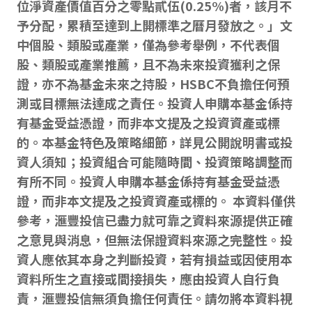
位淨資產價值百分之零點貳伍(0.25%)者，該月不
予分配，累積至達到上開標準之曆月發放之。」文
中個股、類股或產業，僅為參考舉例，不代表個
股、類股或產業推薦，且不為未來投資獲利之保
證，亦不為基金未來之持股，HSBC不負擔任何預
測或目標無法達成之責任。投資人申購本基金係持
有基金受益憑證，而非本文提及之投資資產或標
的。本基金特色及策略細節，詳見公開說明書或投
資人須知；投資組合可能隨時間、投資策略調整而
有所不同。投資人申購本基金係持有基金受益憑
證，而非本文提及之投資資產或標的。 本資料僅供
參考，滙豐投信已盡力就可靠之資料來源提供正確
之意見與消息，但無法保證資料來源之完整性。投
資人應依其本身之判斷投資，若有損益或因使用本
資料所生之直接或間接損失，應由投資人自行負
責，滙豐投信無須負擔任何責任。請勿將本資料視