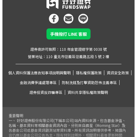
手機撥打 LINE 客服
證券商許可執照：110 年金管證總字第 0038 號
營業地址：110 臺北市信義區信義路五段 5 號 2 樓
個人資料保護法應告知事項說明與聲明
隱私權保護政策
資訊安全政策
金融消費爭議處理專區
防制洗錢及打擊資助恐怖主義專區
證券投資反詐騙專區
資料共享隱私權政策聲明
重要聲明
一、 好好證券股份有限公司(下稱本公司)站內資料來源，包含基金淨值、
名稱、基本資料等相關基金資訊內容，分別來自晨星（Morning Star）及
各基金公司或基金資訊觀測站等資料庫。所有資訊說明僅供參考，揭露內
容仍應以基金公司公告為主。除有特別註明外，相關資料最後更新時間