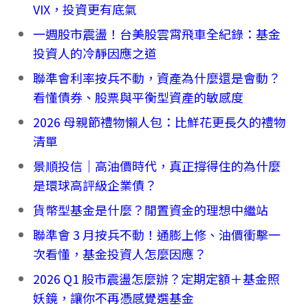
VIX，投資更有底氣
一週股市震盪！台美股雲霄飛車全紀錄：基金
投資人的冷靜因應之道
聯準會利率按兵不動，資產為什麼還是會動？
看懂債券、股票與平衡型資產的敏感度
2026 母親節禮物懶人包：比鮮花更長久的禮物
清單
景順投信｜高油價時代，真正撐得住的為什麼
是環球高評級企業債？
貨幣型基金是什麼？閒置資金的理想中繼站
聯準會 3 月按兵不動！通膨上修、油價衝擊一
次看懂，基金投資人怎麼因應？
2026 Q1 股市震盪怎麼辦？定期定額＋基金照
妖鏡，讓你不再憑感覺選基金