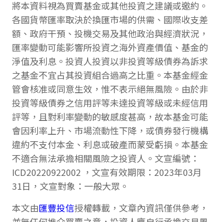
將本資料視為買賣基金或其他投資之建議或邀約。
各國貨幣匯率取決於換匯市場的供需、國際收支差
額、政府干預、投機交易及其他政治與經濟狀況，
匯率變動可能影響所投資之海外資產價值、基金的
淨值及利息。投資人投資以非投資等級債券為訴求
之基金不宜占其投資組合過高之比重。本基金經金
管會核准或同意生效，惟不表示絕無風險。由於非
投資等級債券之信用評等未達投資等級或未經信用
評等，且對利率變動的敏感度甚高，故本基金可能
會因利率上升、市場流動性下降，或債券發行機構
違約不支付本金、利息或破產而蒙受虧損。本基金
不適合無法承擔相關風險之投資人。文宣編號：
ICD20220922002 ，文宣有效期限：2023年03月
31日，文宣對象：一般大眾。
本文由
匯豐投信
授權轉載，文章內資訊僅供參考，
並無任何推介買賣之意，投資人應自行承擔交易風