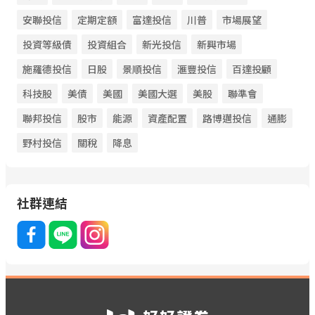
安聯投信
定期定額
富達投信
川普
市場展望
投資等級債
投資組合
新光投信
新興市場
施羅德投信
日股
景順投信
滙豐投信
百達投顧
科技股
美債
美國
美國大選
美股
聯準會
聯邦投信
股市
能源
資產配置
路博邁投信
通膨
野村投信
關稅
降息
社群連結