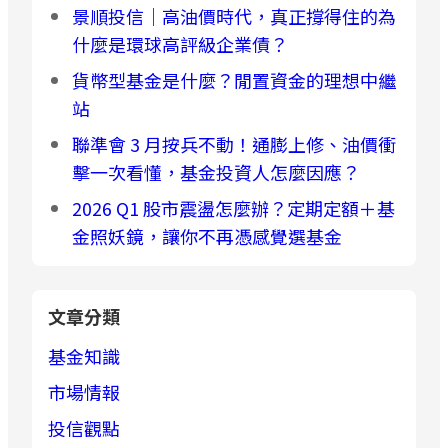
景順投信｜高油價時代，真正撐得住的為
什麼是環球高評級企業債？
貨幣型基金是什麼？閒置資金的理想中繼
站
聯準會 3 月按兵不動！通膨上修、油價衝
擊一次看懂，基金投資人怎麼因應？
2026 Q1 股市震盪怎麼辦？定期定額＋基
金照妖鏡，讓你不再憑感覺選基金
文章分類
基金知識
市場情報
投信觀點