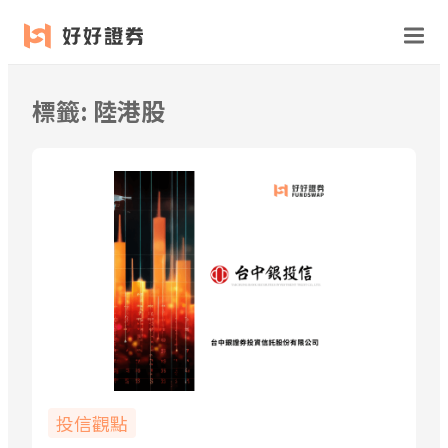
跳
至
主
要
標籤:
陸港股
內
容
投信觀點