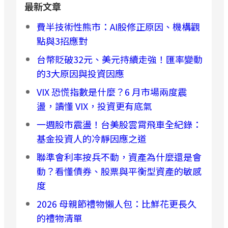
最新文章
費半技術性熊市：AI股修正原因、機構觀
點與3招應對
台幣貶破32元、美元持續走強！匯率變動
的3大原因與投資因應
VIX 恐慌指數是什麼？6 月市場兩度震
盪，讀懂 VIX，投資更有底氣
一週股市震盪！台美股雲霄飛車全紀錄：
基金投資人的冷靜因應之道
聯準會利率按兵不動，資產為什麼還是會
動？看懂債券、股票與平衡型資產的敏感
度
2026 母親節禮物懶人包：比鮮花更長久
的禮物清單