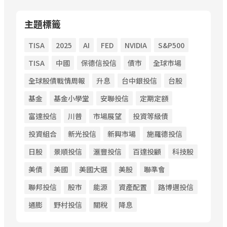
主題標籤
TISA
2025
AI
FED
NVIDIA
S&P500
TISA
中國
保德信投信
債市
全球市場
全球股債戰情周報
升息
台中銀投信
台股
基金
基金小學堂
安聯投信
定期定額
富達投信
川普
市場展望
投資等級債
投資組合
新光投信
新興市場
施羅德投信
日股
景順投信
滙豐投信
百達投顧
科技股
美債
美國
美國大選
美股
聯準會
聯邦投信
股市
能源
資產配置
路博邁投信
通膨
野村投信
關稅
降息