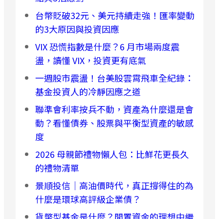
台幣貶破32元、美元持續走強！匯率變動
的3大原因與投資因應
VIX 恐慌指數是什麼？6 月市場兩度震
盪，讀懂 VIX，投資更有底氣
一週股市震盪！台美股雲霄飛車全紀錄：
基金投資人的冷靜因應之道
聯準會利率按兵不動，資產為什麼還是會
動？看懂債券、股票與平衡型資產的敏感
度
2026 母親節禮物懶人包：比鮮花更長久
的禮物清單
景順投信｜高油價時代，真正撐得住的為
什麼是環球高評級企業債？
貨幣型基金是什麼？閒置資金的理想中繼