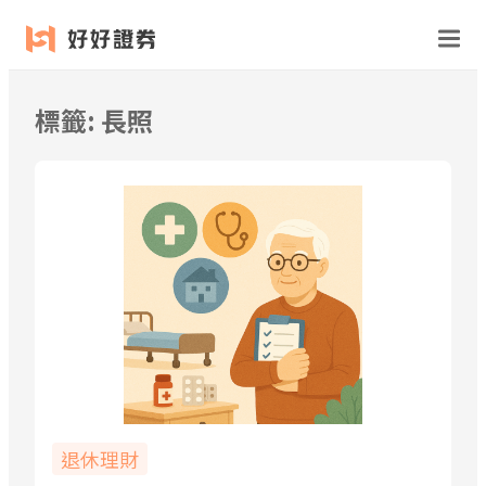
跳
至
主
要
標籤:
長照
內
容
退休理財