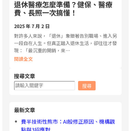
退休醫療怎麼準備？健保、醫療
費、長照一次搞懂！
2025 年 7 月 2 日
對許多人來說，「退休」象徵著告別職場、進入另
一段自在人生。但真正踏入退休生活，卻往往才發
現：「最沉重的開銷，來…
閱讀全文
搜尋文章
搜
搜尋
尋
最新文章
費半技術性熊市：AI股修正原因、機構觀
點與3招應對