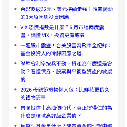
台幣貶破32元、美元持續走強！匯率變動
的3大原因與投資因應
VIX 恐慌指數是什麼？6 月市場兩度震
盪，讀懂 VIX，投資更有底氣
一週股市震盪！台美股雲霄飛車全紀錄：
基金投資人的冷靜因應之道
聯準會利率按兵不動，資產為什麼還是會
動？看懂債券、股票與平衡型資產的敏感
度
2026 母親節禮物懶人包：比鮮花更長久
的禮物清單
景順投信｜高油價時代，真正撐得住的為
什麼是環球高評級企業債？
貨幣型基金是什麼？閒置資金的理想中繼