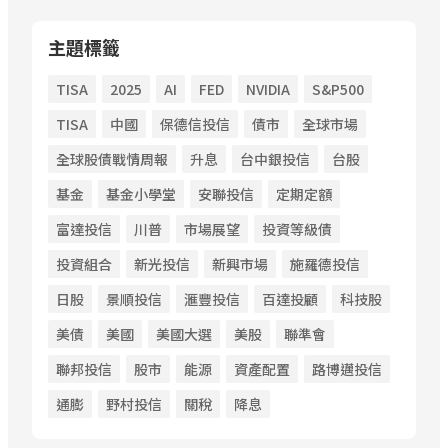
主題標籤
TISA
2025
AI
FED
NVIDIA
S&P500
TISA
中國
保德信投信
債市
全球市場
全球股債戰情周報
升息
台中銀投信
台股
基金
基金小學堂
安聯投信
定期定額
富達投信
川普
市場展望
投資等級債
投資組合
新光投信
新興市場
施羅德投信
日股
景順投信
滙豐投信
百達投顧
科技股
美債
美國
美國大選
美股
聯準會
聯邦投信
股市
能源
資產配置
路博邁投信
通膨
野村投信
關稅
降息