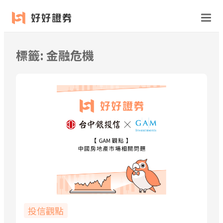
跳
至
主
要
標籤:
金融危機
內
容
投信觀點