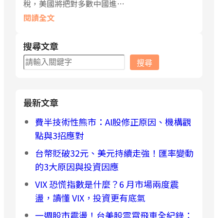
稅，美國將把對多數中國進…
閱讀全文
搜尋文章
搜
搜尋
尋
最新文章
費半技術性熊市：AI股修正原因、機構觀
點與3招應對
台幣貶破32元、美元持續走強！匯率變動
的3大原因與投資因應
VIX 恐慌指數是什麼？6 月市場兩度震
盪，讀懂 VIX，投資更有底氣
一週股市震盪！台美股雲霄飛車全紀錄：