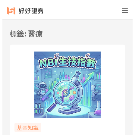
跳
至
主
要
標籤:
醫療
內
容
基金知識