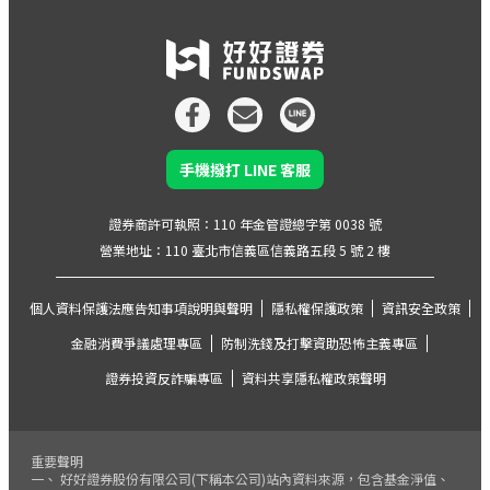
手機撥打 LINE 客服
證券商許可執照：110 年金管證總字第 0038 號
營業地址：110 臺北市信義區信義路五段 5 號 2 樓
個人資料保護法應告知事項說明與聲明
隱私權保護政策
資訊安全政策
金融消費爭議處理專區
防制洗錢及打擊資助恐怖主義專區
證券投資反詐騙專區
資料共享隱私權政策聲明
重要聲明
一、 好好證券股份有限公司(下稱本公司)站內資料來源，包含基金淨值、