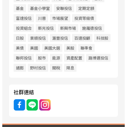
基金
基金小學堂
安聯投信
定期定額
富達投信
川普
市場展望
投資等級債
投資組合
新光投信
新興市場
施羅德投信
日股
景順投信
滙豐投信
百達投顧
科技股
美債
美國
美國大選
美股
聯準會
聯邦投信
股市
能源
資產配置
路博邁投信
通膨
野村投信
關稅
降息
社群連結