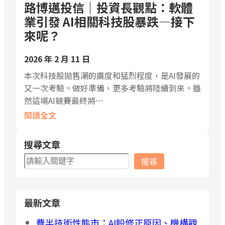
路博邁投信｜投資長觀點：軟體
業引發 AI相關科技股暴跌—接下
來呢？
2026 年 2 月 11 日
本次科技股拋售潮的廣度和猛烈程度，是AI發展的
又一次考驗。做好準備，更多考驗將陸續到來。雖
然這場AI競賽最終將…
閱讀全文
搜尋文章
搜
搜尋
尋
最新文章
費半技術性熊市：AI股修正原因、機構觀