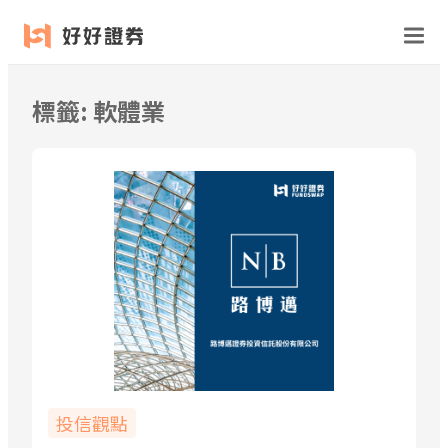
跳
至
主
要
標籤:
軟體業
內
容
投信觀點