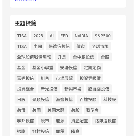
主題標籤
TISA
2025
AI
FED
NVIDIA
S&P500
TISA
中國
保德信投信
債市
全球市場
全球股債戰情周報
升息
台中銀投信
台股
基金
基金小學堂
安聯投信
定期定額
富達投信
川普
市場展望
投資等級債
投資組合
新光投信
新興市場
施羅德投信
日股
景順投信
滙豐投信
百達投顧
科技股
美債
美國
美國大選
美股
聯準會
聯邦投信
股市
能源
資產配置
路博邁投信
通膨
野村投信
關稅
降息