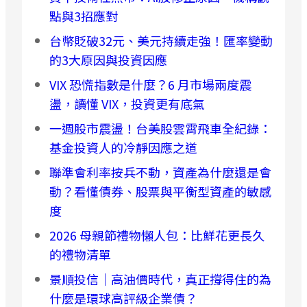
點與3招應對
台幣貶破32元、美元持續走強！匯率變動
的3大原因與投資因應
VIX 恐慌指數是什麼？6 月市場兩度震
盪，讀懂 VIX，投資更有底氣
一週股市震盪！台美股雲霄飛車全紀錄：
基金投資人的冷靜因應之道
聯準會利率按兵不動，資產為什麼還是會
動？看懂債券、股票與平衡型資產的敏感
度
2026 母親節禮物懶人包：比鮮花更長久
的禮物清單
景順投信｜高油價時代，真正撐得住的為
什麼是環球高評級企業債？