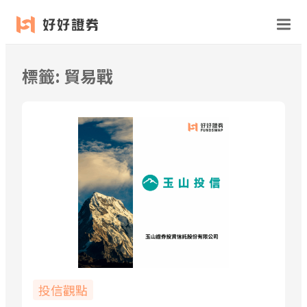
跳
至
主
要
標籤:
貿易戰
內
容
投信觀點