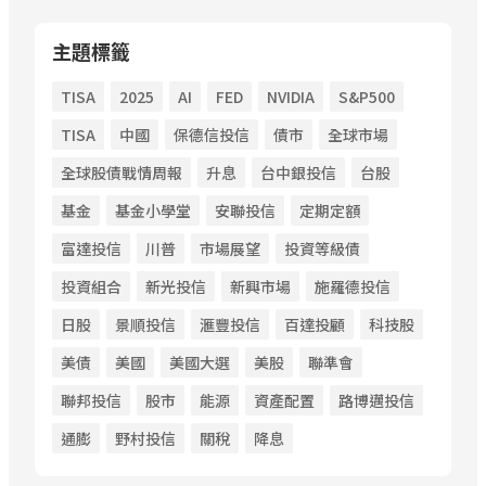
主題標籤
TISA
2025
AI
FED
NVIDIA
S&P500
TISA
中國
保德信投信
債市
全球市場
全球股債戰情周報
升息
台中銀投信
台股
基金
基金小學堂
安聯投信
定期定額
富達投信
川普
市場展望
投資等級債
投資組合
新光投信
新興市場
施羅德投信
日股
景順投信
滙豐投信
百達投顧
科技股
美債
美國
美國大選
美股
聯準會
聯邦投信
股市
能源
資產配置
路博邁投信
通膨
野村投信
關稅
降息