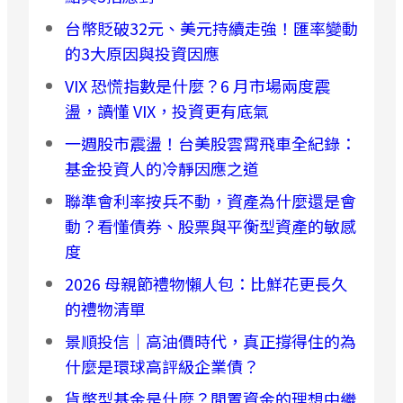
台幣貶破32元、美元持續走強！匯率變動
的3大原因與投資因應
VIX 恐慌指數是什麼？6 月市場兩度震
盪，讀懂 VIX，投資更有底氣
一週股市震盪！台美股雲霄飛車全紀錄：
基金投資人的冷靜因應之道
聯準會利率按兵不動，資產為什麼還是會
動？看懂債券、股票與平衡型資產的敏感
度
2026 母親節禮物懶人包：比鮮花更長久
的禮物清單
景順投信｜高油價時代，真正撐得住的為
什麼是環球高評級企業債？
貨幣型基金是什麼？閒置資金的理想中繼