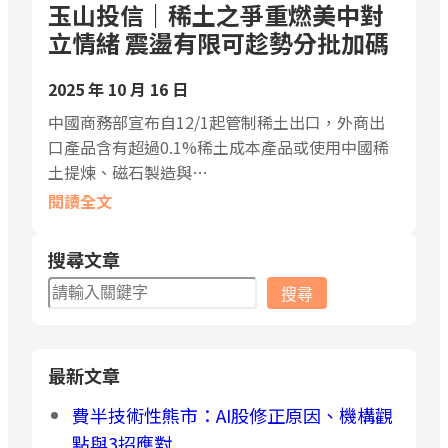
玉山投信｜稀土之爭重燃美中對
立情緒 震盪有限可趁勢分批加碼
2025 年 10 月 16 日
中國商務部宣布自12/1起管制稀土出口，外商出
口產品含有超過0.1%稀土成本產品或使用中國稀
土提煉、磁石製造與…
閱讀全文
搜尋文章
搜
搜尋
尋
最新文章
費半技術性熊市：AI股修正原因、機構觀
點與3招應對