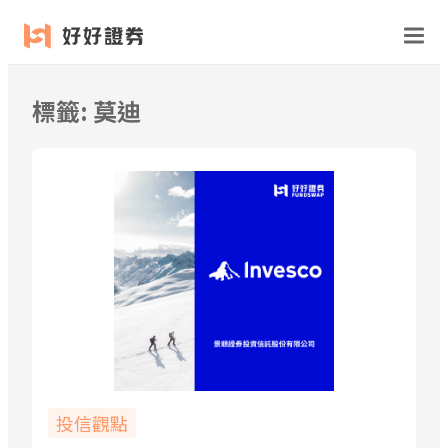
跳
至
主
要
標籤:
莫迪
內
容
投信觀點