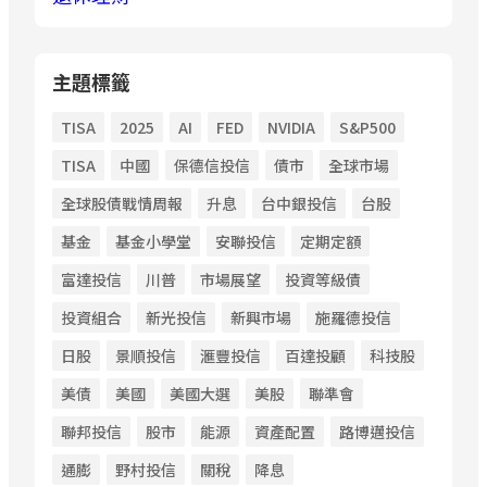
主題標籤
TISA
2025
AI
FED
NVIDIA
S&P500
TISA
中國
保德信投信
債市
全球市場
全球股債戰情周報
升息
台中銀投信
台股
基金
基金小學堂
安聯投信
定期定額
富達投信
川普
市場展望
投資等級債
投資組合
新光投信
新興市場
施羅德投信
日股
景順投信
滙豐投信
百達投顧
科技股
美債
美國
美國大選
美股
聯準會
聯邦投信
股市
能源
資產配置
路博邁投信
通膨
野村投信
關稅
降息