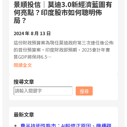
景順投信｜莫迪3.0新經濟藍圖有
何亮點？印度股市如何聰明佈
局？
2024 年 8 月 13 日
這份財政預算案為現任莫迪政府第三次連任後公佈
的首份預算案。印度財政部預期，2025會計年實
質GDP將保持6.5…
閱讀全文
搜尋文章
搜
搜尋
尋
最新文章
費半技術性熊市：AI股修正原因、機構觀