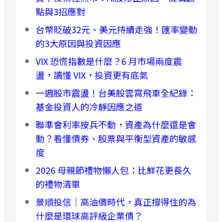
點與3招應對
台幣貶破32元、美元持續走強！匯率變動
的3大原因與投資因應
VIX 恐慌指數是什麼？6 月市場兩度震
盪，讀懂 VIX，投資更有底氣
一週股市震盪！台美股雲霄飛車全紀錄：
基金投資人的冷靜因應之道
聯準會利率按兵不動，資產為什麼還是會
動？看懂債券、股票與平衡型資產的敏感
度
2026 母親節禮物懶人包：比鮮花更長久
的禮物清單
景順投信｜高油價時代，真正撐得住的為
什麼是環球高評級企業債？