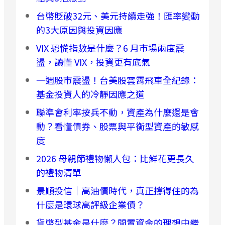
台幣貶破32元、美元持續走強！匯率變動
的3大原因與投資因應
VIX 恐慌指數是什麼？6 月市場兩度震
盪，讀懂 VIX，投資更有底氣
一週股市震盪！台美股雲霄飛車全紀錄：
基金投資人的冷靜因應之道
聯準會利率按兵不動，資產為什麼還是會
動？看懂債券、股票與平衡型資產的敏感
度
2026 母親節禮物懶人包：比鮮花更長久
的禮物清單
景順投信｜高油價時代，真正撐得住的為
什麼是環球高評級企業債？
貨幣型基金是什麼？閒置資金的理想中繼