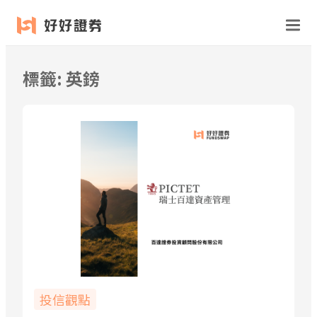
跳
至
主
要
標籤:
英鎊
內
容
投信觀點