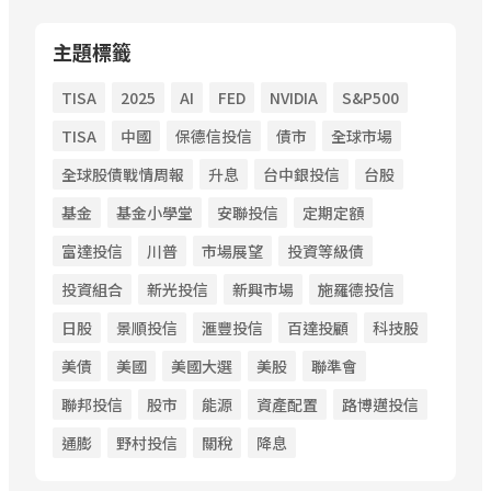
主題標籤
TISA
2025
AI
FED
NVIDIA
S&P500
TISA
中國
保德信投信
債市
全球市場
全球股債戰情周報
升息
台中銀投信
台股
基金
基金小學堂
安聯投信
定期定額
富達投信
川普
市場展望
投資等級債
投資組合
新光投信
新興市場
施羅德投信
日股
景順投信
滙豐投信
百達投顧
科技股
美債
美國
美國大選
美股
聯準會
聯邦投信
股市
能源
資產配置
路博邁投信
通膨
野村投信
關稅
降息