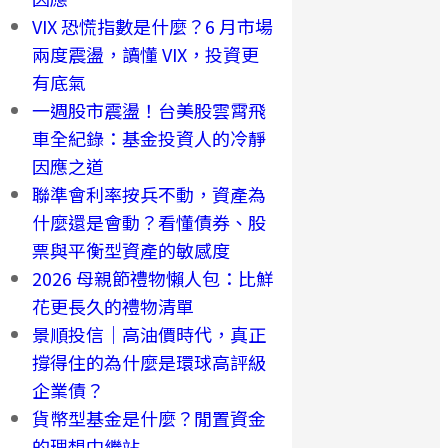
VIX 恐慌指數是什麼？6 月市場
兩度震盪，讀懂 VIX，投資更
有底氣
一週股市震盪！台美股雲霄飛
車全紀錄：基金投資人的冷靜
因應之道
聯準會利率按兵不動，資產為
什麼還是會動？看懂債券、股
票與平衡型資產的敏感度
2026 母親節禮物懶人包：比鮮
花更長久的禮物清單
景順投信｜高油價時代，真正
撐得住的為什麼是環球高評級
企業債？
貨幣型基金是什麼？閒置資金
的理想中繼站