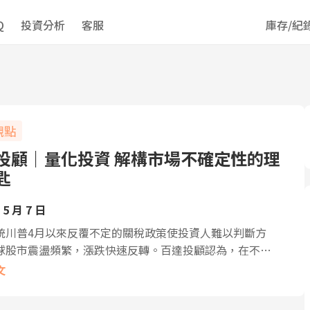
Q
投資分析
客服
庫存/紀
觀點
投顧｜量化投資 解構市場不確定性的理
匙
 5 月 7 日
統川普4月以來反覆不定的關稅政策使投資人難以判斷方
球股市震盪頻繁，漲跌快速反轉。百達投顧認為，在不…
文