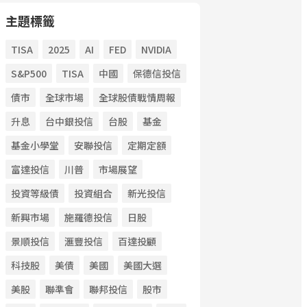
主題標籤
TISA
2025
AI
FED
NVIDIA
S&P500
TISA
中國
保德信投信
債市
全球市場
全球股債戰情周報
升息
台中銀投信
台股
基金
基金小學堂
安聯投信
定期定額
富達投信
川普
市場展望
投資等級債
投資組合
新光投信
新興市場
施羅德投信
日股
景順投信
滙豐投信
百達投顧
科技股
美債
美國
美國大選
美股
聯準會
聯邦投信
股市