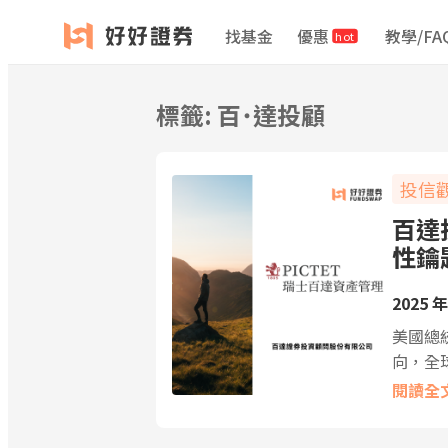
跳
找基金
優惠
教學/FA
hot
至
主
要
標籤:
百˙達投顧
內
容
投信
百達
性鑰
2025 年
美國總
向，全
閱讀全