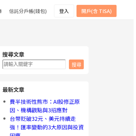
錄
信託分戶帳(錢包)
登入
開戶(含 TISA)
搜尋文章
搜
搜尋
尋
最新文章
費半技術性熊市：AI股修正原
因、機構觀點與3招應對
台幣貶破32元、美元持續走
強！匯率變動的3大原因與投資
因應