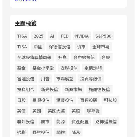
主題標籤
TISA
2025
AI
FED
NVIDIA
S&P500
TISA
中國
保德信投信
債市
全球市場
全球股債戰情周報
升息
台中銀投信
台股
基金
基金小學堂
安聯投信
定期定額
富達投信
川普
市場展望
投資等級債
投資組合
新光投信
新興市場
施羅德投信
日股
景順投信
滙豐投信
百達投顧
科技股
美債
美國
美國大選
美股
聯準會
聯邦投信
股市
能源
資產配置
路博邁投信
通膨
野村投信
關稅
降息