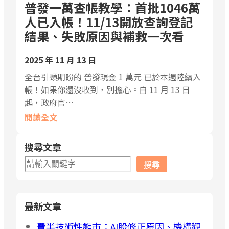
普發一萬查帳教學：首批1046萬
人已入帳！11/13開放查詢登記
結果、失敗原因與補救一次看
2025 年 11 月 13 日
全台引頸期盼的 普發現金 1 萬元 已於本週陸續入
帳！如果你還沒收到，別擔心。自 11 月 13 日
起，政府官…
閱讀全文
搜尋文章
搜
搜尋
尋
最新文章
費半技術性熊市：AI股修正原因、機構觀