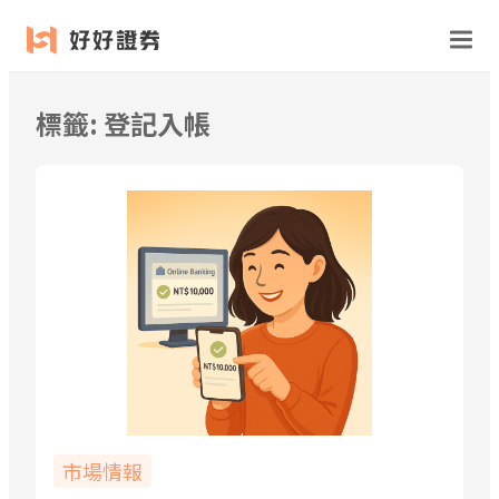
跳
至
主
要
標籤:
登記入帳
內
容
市場情報