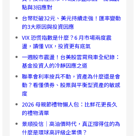
點與3招應對
台幣貶破32元、美元持續走強！匯率變動
的3大原因與投資因應
VIX 恐慌指數是什麼？6 月市場兩度震
盪，讀懂 VIX，投資更有底氣
一週股市震盪！台美股雲霄飛車全紀錄：
基金投資人的冷靜因應之道
聯準會利率按兵不動，資產為什麼還是會
動？看懂債券、股票與平衡型資產的敏感
度
2026 母親節禮物懶人包：比鮮花更長久
的禮物清單
景順投信｜高油價時代，真正撐得住的為
什麼是環球高評級企業債？